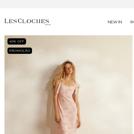
NEW IN
R
40
% OFF
PROMOÇÃO