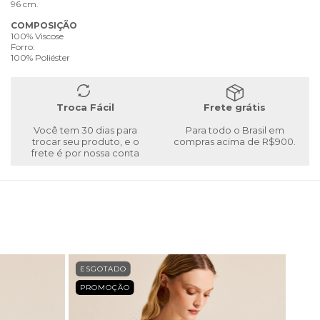
96 cm.
COMPOSIÇÃO
100% Viscose
Forro:
100% Poliéster
Troca Fácil
Frete grátis
Você tem 30 dias para
Para todo o Brasil em
trocar seu produto, e o
compras acima de R$900.
frete é por nossa conta
ESGOTADO
PROMOÇÃO
ESG
PRO