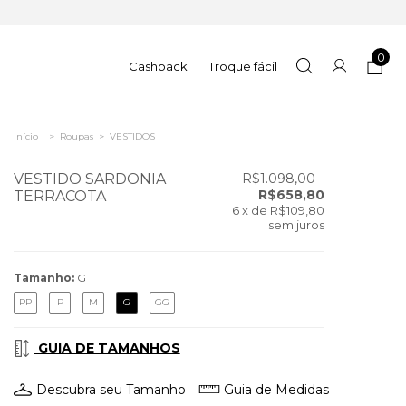
0
Cashback
Troque fácil
Início
>
Roupas
>
VESTIDOS
VESTIDO SARDONIA
R$1.098,00
R$658,80
TERRACOTA
6
x de
R$109,80
sem juros
Tamanho:
G
PP
P
M
G
GG
GUIA DE TAMANHOS
Descubra seu Tamanho
Guia de Medidas