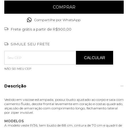
Compartilhe por WhatsApp
Frete grátis
a partir de
R$900,00
SIMULE SEU FRETE
Entregas para o CEP:
ALTERAR CEP
CALCULAR
NÃO SEI MEU CEP
Descrição
Vestido em viscose estampada, possui busto ajustado ao corpo e saia com
caimento fluído, decote frontal levemente em coração e costas quadrado,
alças são de amarração com comprimento longo, fechamento lateral
por zíper invisível.
MODELOS
A modelo veste P/36, tem busto de 88 cm, cintura de 70 cm e quadril de