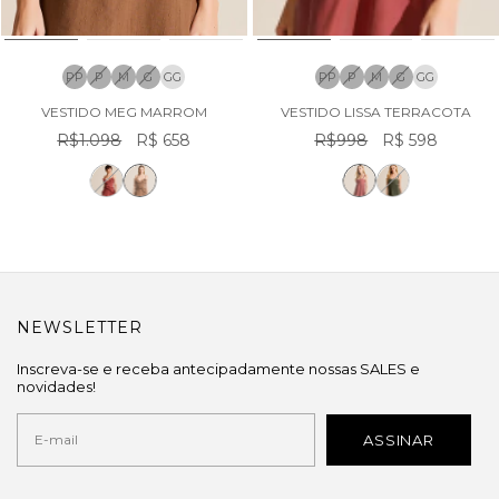
PP
P
M
G
GG
PP
P
M
G
GG
VESTIDO MEG MARROM
VESTIDO LISSA TERRACOTA
R$1.098
R$ 658
R$998
R$ 598
NEWSLETTER
Inscreva-se e receba antecipadamente nossas SALES e
novidades!