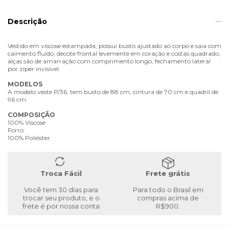
Descrição
Vestido em viscose estampada, possui busto ajustado ao corpo e saia com
caimento fluído, decote frontal levemente em coração e costas quadrado,
alças são de amarração com comprimento longo, fechamento lateral
por zíper invisível.
MODELOS
A modelo veste P/36, tem busto de 88 cm, cintura de 70 cm e quadril de
96 cm.
COMPOSIÇÃO
100% Viscose
Forro:
100% Poliéster
Troca Fácil
Frete grátis
Você tem 30 dias para
Para todo o Brasil em
trocar seu produto, e o
compras acima de
frete é por nossa conta
R$900.