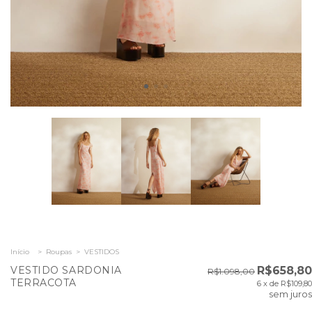
Início
>
Roupas
>
VESTIDOS
VESTIDO SARDONIA
R$658,80
R$1.098,00
TERRACOTA
6
x de
R$109,80
sem juros