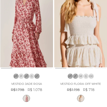
PP
P
M
G
GG
PP
P
M
G
GG
VESTIDO JADE ROSA
VESTIDO FLORA OFF WHITE
R$1.798
R$ 1.078
R$1.198
R$ 718