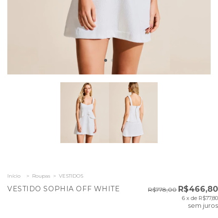
Início
>
Roupas
>
VESTIDOS
VESTIDO SOPHIA OFF WHITE
R$466,80
R$778,00
6
x de
R$77,80
sem juros