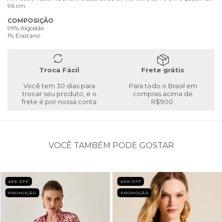
96 cm.
COMPOSIÇÃO
99% Algodão
1% Elastano
Troca Fácil
Frete grátis
Você tem 30 dias para
Para todo o Brasil em
trocar seu produto, e o
compras acima de
frete é por nossa conta
R$900.
VOCÊ TAMBÉM PODE GOSTAR
40
% OFF
40
% OFF
PROMOÇÃO
PROMOÇÃO