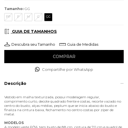
Tamanho:
GG
PP
P
M
G
GG
GUIA DE TAMANHOS
Descubra seu Tamanho
Guia de Medidas
Compartilhe por WhatsApp
Descrição
Vestido em malha texturizada, possui modelagem regular,
comprimento curto, decote quadrado frente e costas, recorte vazado no
centro do busto, alças médias, peplum que se inicia abaixo do busto e
finaliza na cintura baixa, fechamento no centro costas por zíper de
metal.
MODELOS
A modelo veste P/36, tem busto de 88 cm, cintura de 70 cm e quadril de