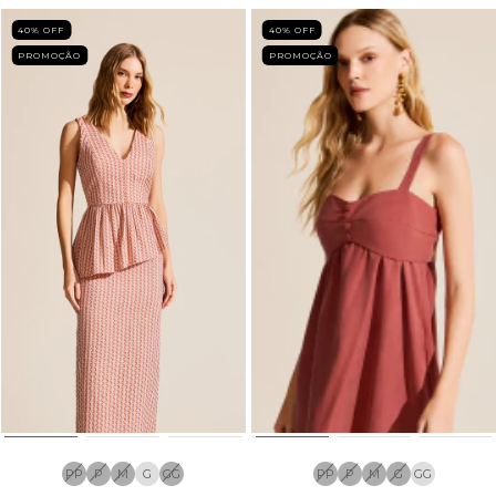
40
% OFF
40
% OFF
PROMOÇÃO
PROMOÇÃO
PP
P
M
G
GG
PP
P
M
G
GG