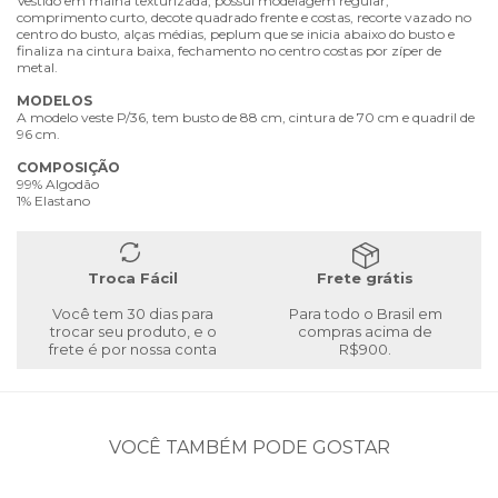
Vestido em malha texturizada, possui modelagem regular,
comprimento curto, decote quadrado frente e costas, recorte vazado no
centro do busto, alças médias, peplum que se inicia abaixo do busto e
finaliza na cintura baixa, fechamento no centro costas por zíper de
metal.
MODELOS
A modelo veste P/36, tem busto de 88 cm, cintura de 70 cm e quadril de
96 cm.
COMPOSIÇÃO
99% Algodão
1% Elastano
Troca Fácil
Frete grátis
Você tem 30 dias para
Para todo o Brasil em
trocar seu produto, e o
compras acima de
frete é por nossa conta
R$900.
VOCÊ TAMBÉM PODE GOSTAR