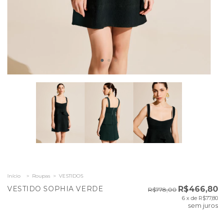
Início
>
Roupas
>
VESTIDOS
VESTIDO SOPHIA VERDE
R$466,80
R$778,00
6
x de
R$77,80
sem juros