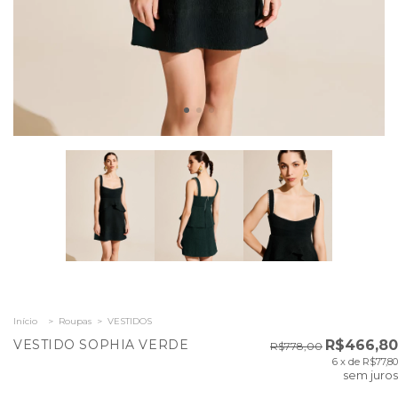
Início
>
Roupas
>
VESTIDOS
VESTIDO SOPHIA VERDE
R$466,80
R$778,00
6
x de
R$77,80
sem juros