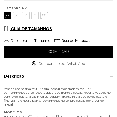
Tamanho:
PP
PP
P
M
G
GG
GUIA DE TAMANHOS
Descubra seu Tamanho
Guia de Medidas
Compartilhe por WhatsApp
Descrição
Vestido em malha texturizada, possui modelagem regular,
comprimento curto, decote quadrado frente e costas, recorte vazado no
centro do busto, alças médias, peplum que se inicia abaixo do busto e
finaliza na cintura baixa, fechamento no centro costas por zíper de
metal.
MODELOS
A modelo veste P/36, tem busto de 88 cm, cintura de 70 cm e quadril de