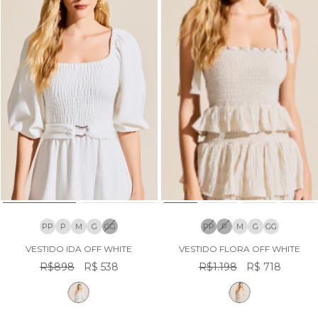
PP
P
M
G
GG
PP
P
M
G
GG
VESTIDO IDA OFF WHITE
VESTIDO FLORA OFF WHITE
R$898
R$ 538
R$1.198
R$ 718