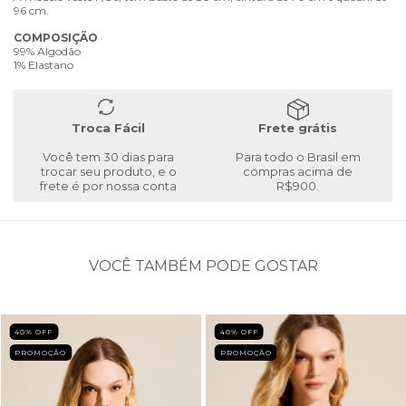
96 cm.
COMPOSIÇÃO
99% Algodão
1% Elastano
Troca Fácil
Frete grátis
Você tem 30 dias para
Para todo o Brasil em
trocar seu produto, e o
compras acima de
frete é por nossa conta
R$900.
VOCÊ TAMBÉM PODE GOSTAR
40
% OFF
40
% OFF
PROMOÇÃO
PROMOÇÃO