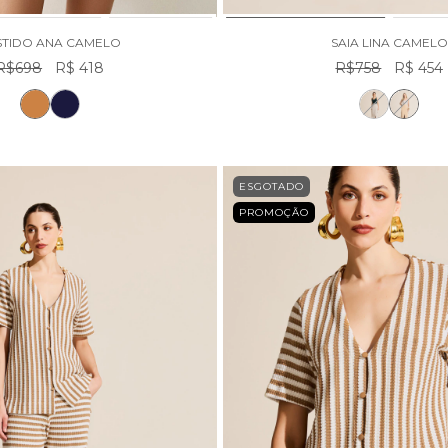
STIDO ANA CAMELO
SAIA LINA CAMELO
R$698
R$ 418
R$758
R$ 454
ESGOTADO
PROMOÇÃO