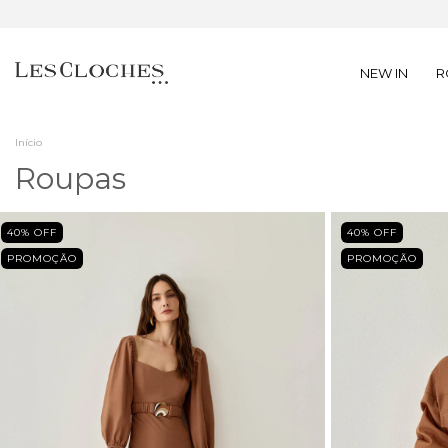
NEW IN
R
Início
Roupas
40
% OFF
40
% OFF
PROMOÇÃO
PROMOÇÃO