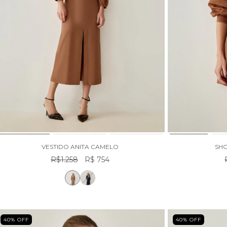
VESTIDO ANITA CAMELO
SHO
R$1.258
R$ 754
40
% OFF
40
% OFF