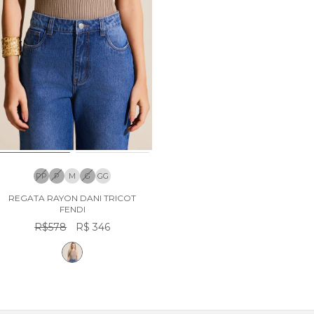
PP
P
M
G
GG
REGATA RAYON DANI TRICOT
FENDI
R$578
R$ 346