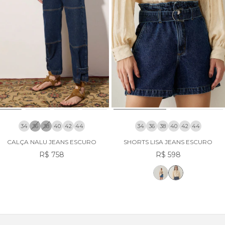
34
36
38
40
42
44
34
36
38
40
42
44
CALÇA NALU JEANS ESCURO
SHORTS LISA JEANS ESCURO
R$ 758
R$ 598