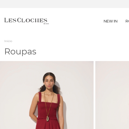
NEW IN
R
Início
Roupas