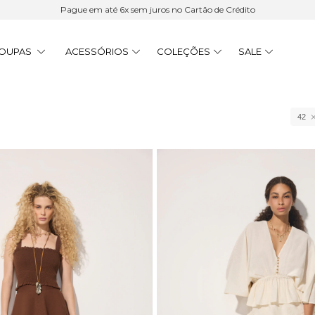
15% Cashback | 6x sem juros | Frete Grátis acima de R$ 900
OUPAS
ACESSÓRIOS
COLEÇÕES
SALE
42