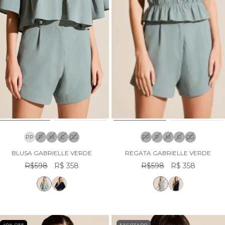
PP
P
M
G
GG
PP
P
M
G
GG
BLUSA GABRIELLE VERDE
REGATA GABRIELLE VERDE
R$598
R$ 358
R$598
R$ 358
40
% OFF
ESGOTADO