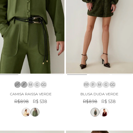
PP
P
M
G
GG
PP
P
M
G
GG
CAMISA RAISSA VERDE
BLUSA DUDA VERDE
R$898
R$ 538
R$898
R$ 538