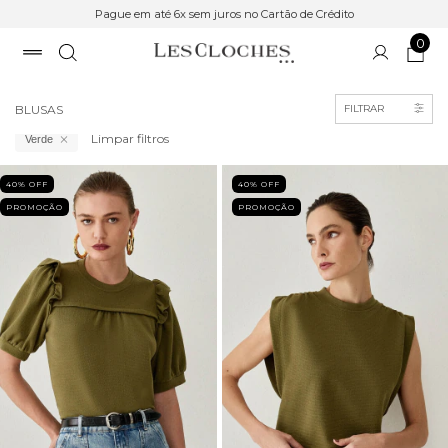
Pague em até 6x sem juros no Cartão de Crédito
0
Início
>
Roupas
BLUSAS
FILTRAR
Limpar filtros
Verde
40
% OFF
40
% OFF
PROMOÇÃO
PROMOÇÃO