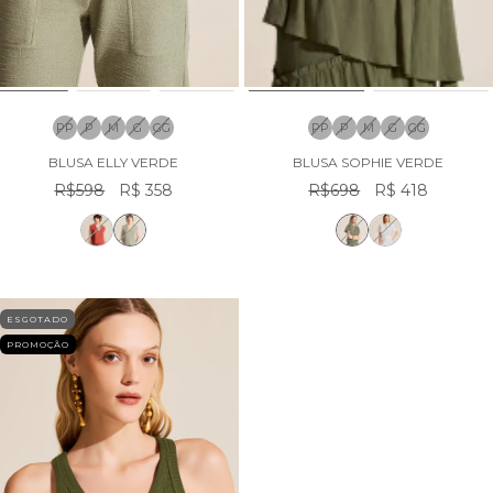
PP
P
M
G
GG
PP
P
M
G
GG
BLUSA ELLY VERDE
BLUSA SOPHIE VERDE
R$598
R$ 358
R$698
R$ 418
ESGOTADO
PROMOÇÃO