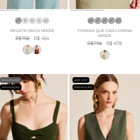
PP
P
M
G
GG
PP
P
M
G
GG
REGATA DRICA VERDE
TOMARA QUE CAIA LORENA
VERDE
R$758
R$ 454
R$798
R$ 478
ESGOTADO
40
% OFF
PROMOÇÃO
PROMOÇÃO