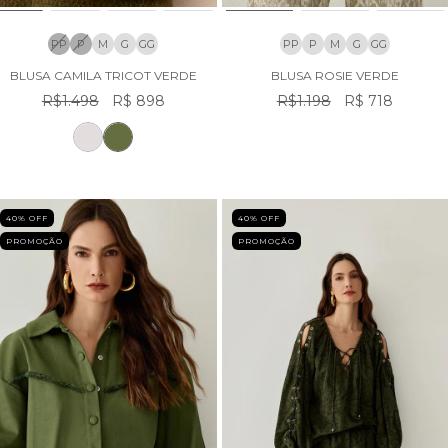
PP
P
M
G
GG
PP
P
M
G
GG
BLUSA CAMILA TRICOT VERDE
BLUSA ROSIE VERDE
R$1.498
R$ 898
R$1.198
R$ 718
40
% OFF
40
% OFF
PROMOÇÃO
PROMOÇÃO