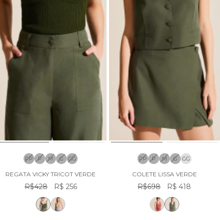
PP
P
M
G
GG
PP
P
M
G
GG
REGATA VICKY TRICOT VERDE
COLETE LISSA VERDE
R$428
R$ 256
R$698
R$ 418