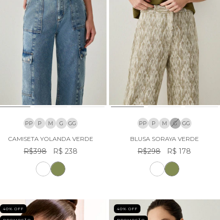
PP
P
M
G
GG
PP
P
M
G
GG
CAMISETA YOLANDA VERDE
BLUSA SORAYA VERDE
R$398
R$ 238
R$298
R$ 178
40
% OFF
40
% OFF