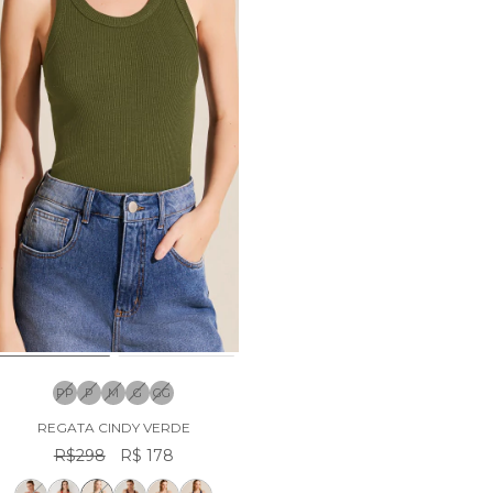
PP
P
M
G
GG
REGATA CINDY VERDE
R$298
R$ 178