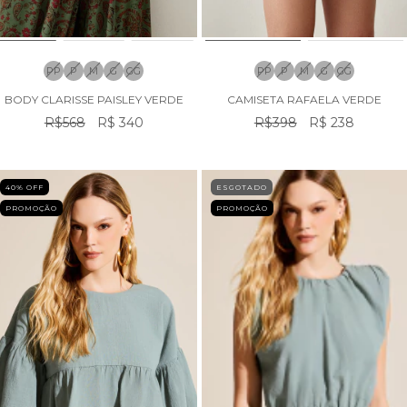
PP
P
M
G
GG
PP
P
M
G
GG
BODY CLARISSE PAISLEY VERDE
CAMISETA RAFAELA VERDE
R$568
R$ 340
R$398
R$ 238
40
% OFF
ESGOTADO
PROMOÇÃO
PROMOÇÃO