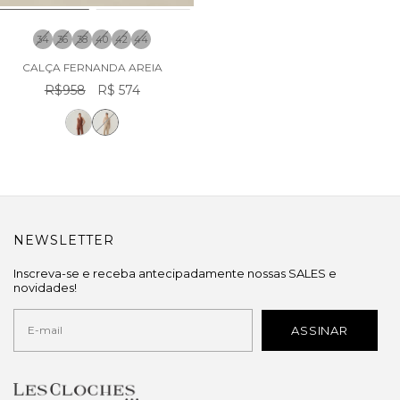
34
36
38
40
42
44
CALÇA FERNANDA AREIA
R$958
R$ 574
NEWSLETTER
Inscreva-se e receba antecipadamente nossas SALES e
novidades!