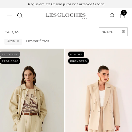
Pague em até 6x sem juros no Cartão de Crédito
0
Início
>
Roupas
CALÇAS
FILTRAR
Limpar filtros
Areia
ESGOTADO
40
% OFF
PROMOÇÃO
PROMOÇÃO