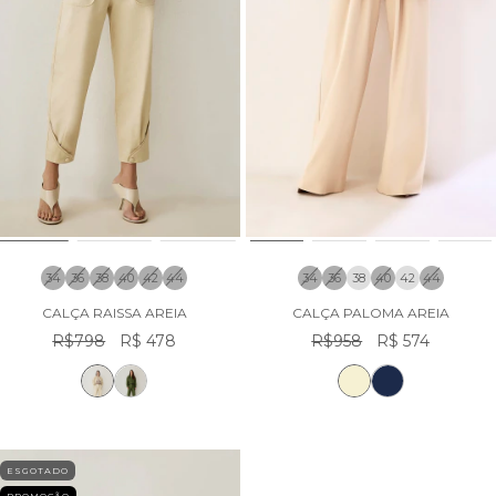
34
36
38
40
42
44
34
36
38
40
42
44
CALÇA RAISSA AREIA
CALÇA PALOMA AREIA
R$798
R$ 478
R$958
R$ 574
ESGOTADO