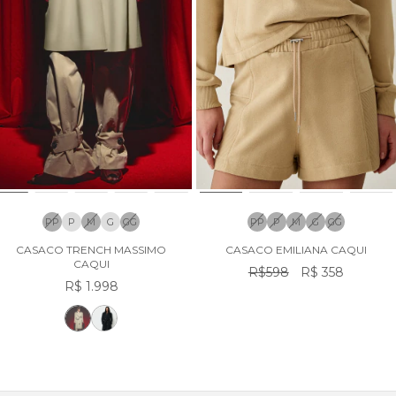
PP
P
M
G
GG
PP
P
M
G
GG
CASACO TRENCH MASSIMO
CASACO EMILIANA CAQUI
CAQUI
R$598
R$ 358
R$ 1.998