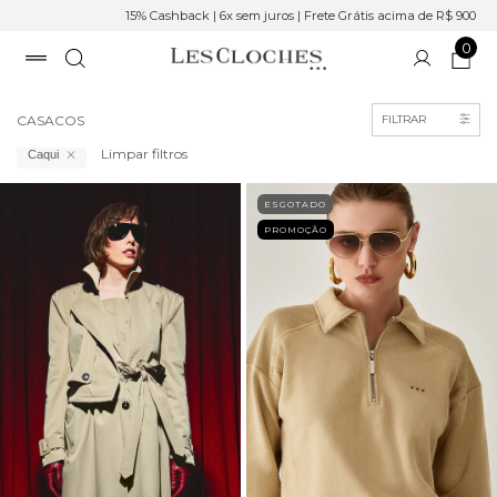
15% Cashback | 6x sem juros | Frete Grátis acima de R$ 900
0
Início
>
Roupas
CASACOS
FILTRAR
Limpar filtros
Caqui
ESGOTADO
PROMOÇÃO