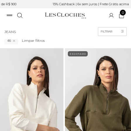
15% Cashback | 6x sem juros | Frete Grátis acima de R$ 900
0
Início
>
Roupas
JEANS
FILTRAR
Limpar filtros
46
ESGOTADO