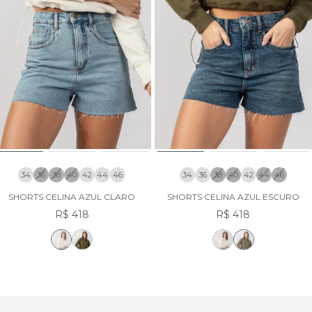
34
36
38
40
42
44
46
34
36
38
40
42
44
46
SHORTS CELINA AZUL CLARO
SHORTS CELINA AZUL ESCURO
R$ 418
R$ 418