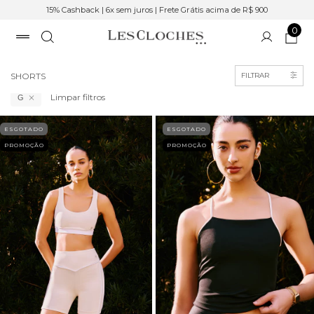
15% Cashback | 6x sem juros | Frete Grátis acima de R$ 900
0
Início
>
Roupas
SHORTS
FILTRAR
Limpar filtros
G
ESGOTADO
ESGOTADO
PROMOÇÃO
PROMOÇÃO