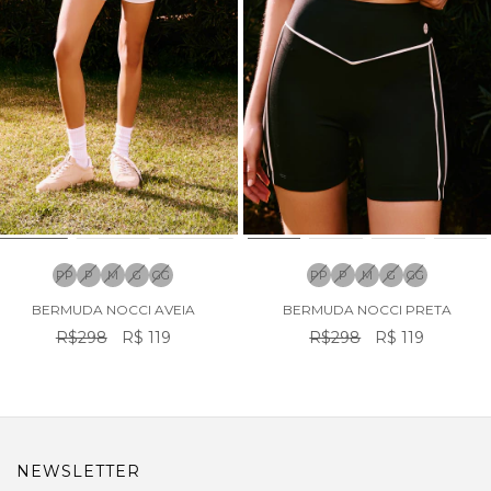
PP
P
M
G
GG
PP
P
M
G
GG
BERMUDA NOCCI AVEIA
BERMUDA NOCCI PRETA
R$298
R$ 119
R$298
R$ 119
NEWSLETTER