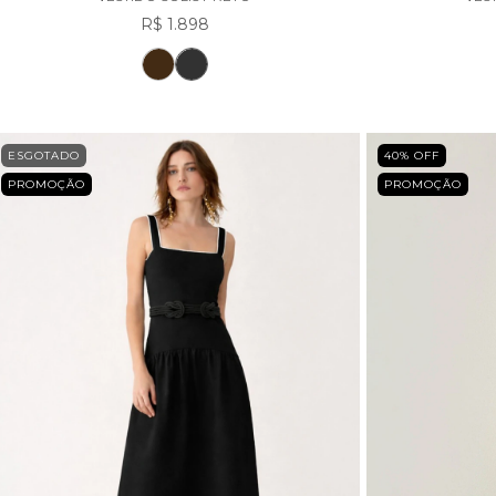
R$ 1.898
ESGOTADO
40
% OFF
PROMOÇÃO
PROMOÇÃO