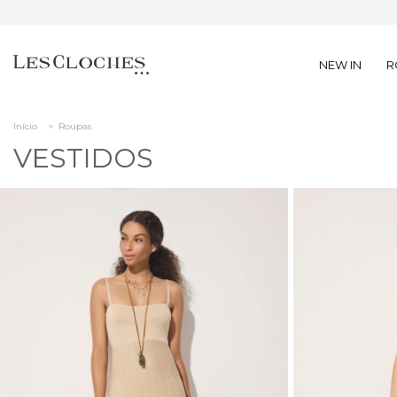
NEW IN
R
Início
>
Roupas
VESTIDOS