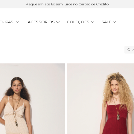
15% Cashback | 6x sem juros | Frete Grátis acima de R$ 900
OUPAS
ACESSÓRIOS
COLEÇÕES
SALE
G