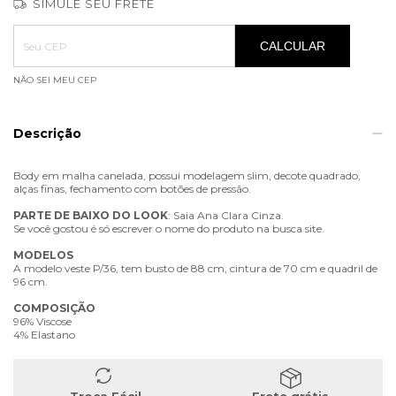
SIMULE SEU FRETE
Entregas para o CEP:
ALTERAR CEP
CALCULAR
NÃO SEI MEU CEP
Descrição
Body em malha canelada, possui modelagem slim, decote quadrado,
alças finas, fechamento com botões de pressão.
PARTE
DE
BAIXO
DO
LOOK
: Saia Ana Clara Cinza.
Se você gostou é só escrever o nome do produto na busca site.
MODELOS
A modelo veste P/36, tem busto de 88 cm, cintura de 70 cm e quadril de
96 cm.
COMPOSIÇÃO
96% Viscose
4% Elastano