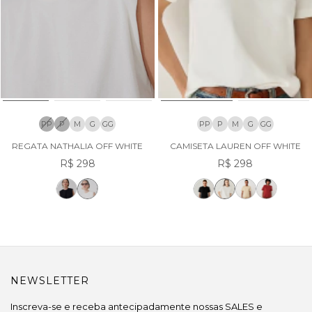
PP
P
M
G
GG
PP
P
M
G
GG
REGATA NATHALIA OFF WHITE
CAMISETA LAUREN OFF WHITE
R$ 298
R$ 298
NEWSLETTER
Inscreva-se e receba antecipadamente nossas SALES e