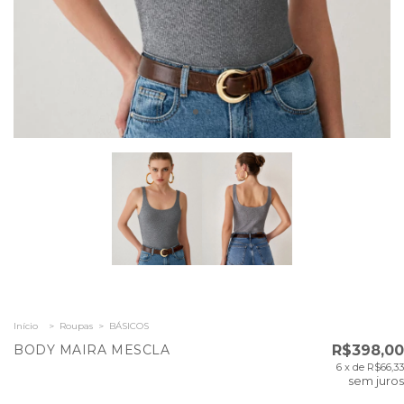
Início
>
Roupas
>
BÁSICOS
BODY MAIRA MESCLA
R$398,00
6
x de
R$66,33
sem juros