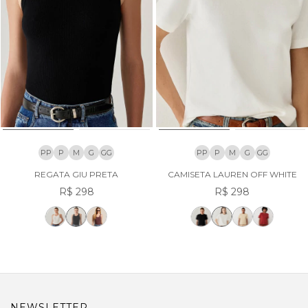
PP
P
M
G
GG
PP
P
M
G
GG
REGATA GIU PRETA
CAMISETA LAUREN OFF WHITE
R$ 298
R$ 298
NEWSLETTER