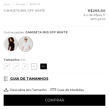
Início
>
Roupas
>
BÁSICOS
CAMISETA IRIS OFF WHITE
R$265,00
6
x de
R$44,17
sem juros
Outras opções:
CAMISETA IRIS OFF WHITE
Tamanho:
GG
PP
P
M
G
GG
GUIA DE TAMANHOS
Descubra seu Tamanho
Guia de Medidas