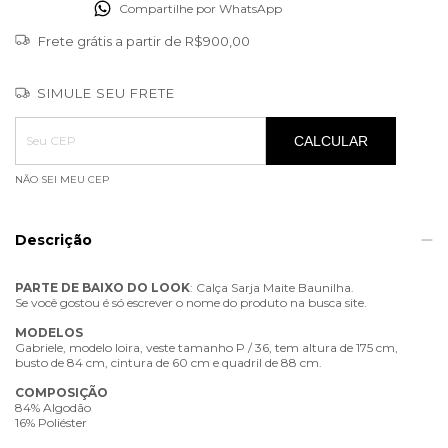
Compartilhe por WhatsApp
Frete grátis
a partir de
R$900,00
SIMULE SEU FRETE
Entregas para o CEP:
ALTERAR CEP
CALCULAR
NÃO SEI MEU CEP
Descrição
PARTE
DE
BAIXO
DO
LOOK
: Calça Sarja Maite Baunilha.
Se você gostou é só escrever o nome do produto na busca site.
MODELOS
Gabriele, modelo loira, veste tamanho P / 36, tem altura de 175 cm,
busto de 84 cm, cintura de 60 cm e quadril de 88 cm.
COMPOSIÇÃO
84% Algodão
16% Poliéster