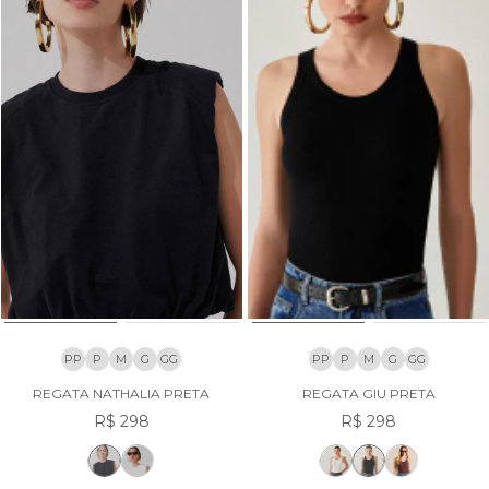
PP
P
M
G
GG
PP
P
M
G
GG
REGATA NATHALIA PRETA
REGATA GIU PRETA
R$ 298
R$ 298