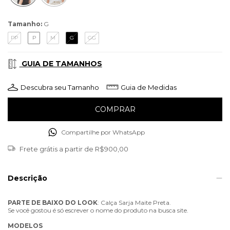
Tamanho:
G
PP
P
M
G
GG
GUIA DE TAMANHOS
Descubra seu Tamanho
Guia de Medidas
Compartilhe por WhatsApp
Frete grátis
a partir de
R$900,00
Descrição
PARTE
DE
BAIXO
DO
LOOK
: Calça Sarja Maite Preta.
Se você gostou é só escrever o nome do produto na busca site.
MODELOS