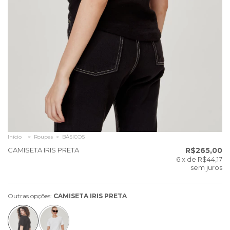
Início
>
Roupas
>
BÁSICOS
CAMISETA IRIS PRETA
R$265,00
6
x de
R$44,17
sem juros
Outras opções:
CAMISETA IRIS PRETA