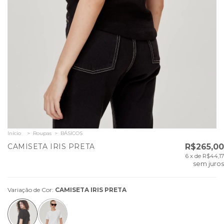
Início
>
Roupas
>
BÁSICOS
CAMISETA IRIS PRETA
R$265,00
6
x de
R$44,17
sem juros
Variação de Cor:
CAMISETA IRIS PRETA