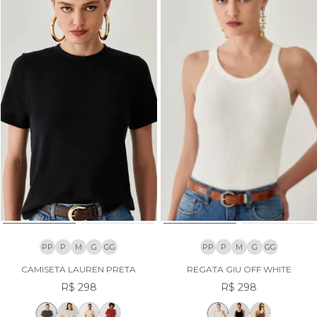
PP
P
M
G
GG
PP
P
M
G
GG
CAMISETA LAUREN PRETA
REGATA GIU OFF WHITE
R$ 298
R$ 298