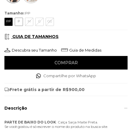
Tamanho:
PP
PP
P
M
G
GG
GUIA DE TAMANHOS
Descubra seu Tamanho
Guia de Medidas
Compartilhe por WhatsApp
Frete grátis
a partir de
R$900,00
Descrição
PARTE
DE
BAIXO
DO
LOOK
: Calça Sarja Maite Preta.
Se você gostou é só escrever o nome do produto na busca site.