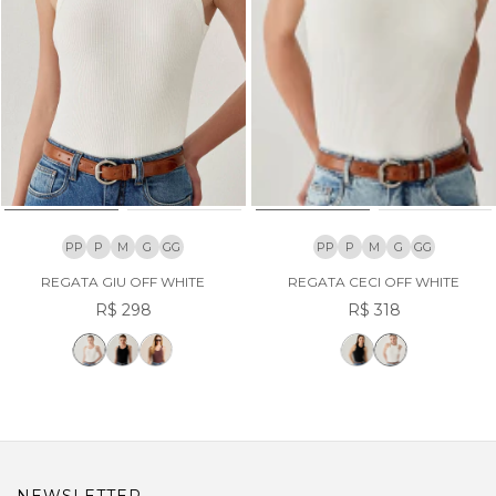
PP
P
M
G
GG
PP
P
M
G
GG
REGATA GIU OFF WHITE
REGATA CECI OFF WHITE
R$ 298
R$ 318
NEWSLETTER