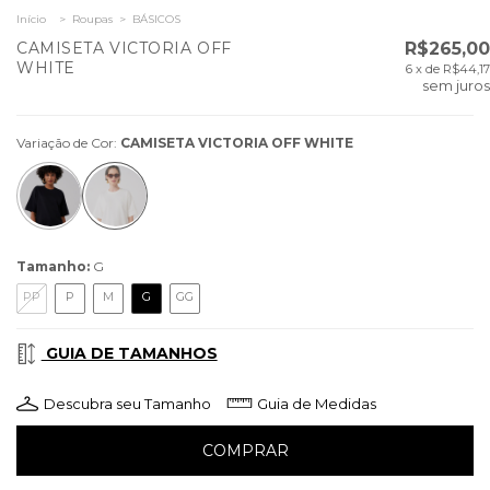
Início
>
Roupas
>
BÁSICOS
CAMISETA VICTORIA OFF
R$265,00
WHITE
6
x de
R$44,17
sem juros
Variação de Cor:
CAMISETA VICTORIA OFF WHITE
Tamanho:
G
PP
P
M
G
GG
GUIA DE TAMANHOS
Descubra seu Tamanho
Guia de Medidas