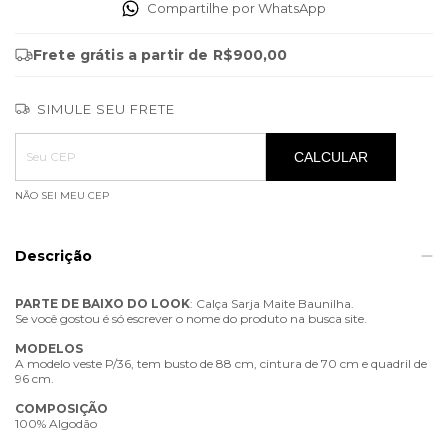
Compartilhe por WhatsApp
Frete grátis
a partir de
R$900,00
SIMULE SEU FRETE
Entregas para o CEP:
ALTERAR CEP
CALCULAR
NÃO SEI MEU CEP
Descrição
PARTE
DE
BAIXO
DO
LOOK
: Calça Sarja Maite Baunilha.
Se você gostou é só escrever o nome do produto na busca site.
MODELOS
A modelo veste P/36, tem busto de 88 cm, cintura de 70 cm e quadril de
96 cm.
COMPOSIÇÃO
100% Algodão