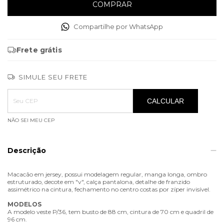
Compartilhe por WhatsApp
Frete grátis
SIMULE SEU FRETE
Entregas para o CEP:
ALTERAR CEP
CALCULAR
NÃO SEI MEU CEP
Descrição
Macacão em jersey, possui modelagem regular, manga longa, ombro
estruturado, decote em "v", calça pantalona, detalhe de franzido
assimétrico na cintura, fechamento no centro costas por zíper invisível.
MODELOS
A modelo veste P/36, tem busto de 88 cm, cintura de 70 cm e quadril de
96 cm.