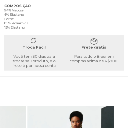
COMPOSIÇÃO
94% Viscose
6% Elastano
Forro:
85% Poliamida
15% Elastano
Troca Fácil
Frete grátis
Você tem 30 dias para
Para todo o Brasil em
trocar seu produto, e o
compras acima de R$900.
frete é por nossa conta