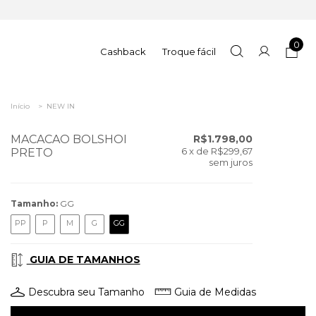
0
Cashback
Troque fácil
Início
>
NEW IN
MACACAO BOLSHOI
R$1.798,00
6
x de
R$299,67
PRETO
sem juros
Tamanho:
GG
PP
P
M
G
GG
GUIA DE TAMANHOS
Descubra seu Tamanho
Guia de Medidas