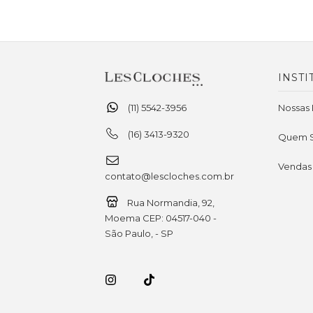
INSTI
(11) 5542-3956
Nossas 
(16) 3413-9320
Quem 
Vendas
contato@lescloches.com.br
Rua Normandia, 92,
Moema CEP: 04517-040 -
São Paulo, - SP