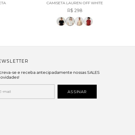
ETA
CAMISETA LAUREN OFF WHITE
R$ 298
EWSLETTER
screva-se e receba antecipadamente nossas SALES
novidades!