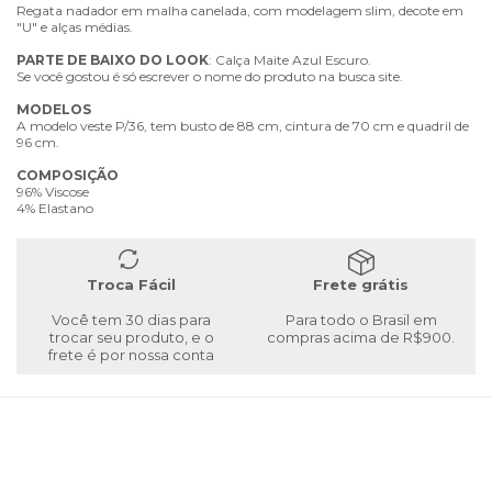
Regata nadador em malha canelada, com modelagem slim, decote em
"U" e alças médias.
PARTE
DE
BAIXO
DO
LOOK
: Calça Maite Azul Escuro.
Se você gostou é só escrever o nome do produto na busca site.
MODELOS
A modelo veste P/36, tem busto de 88 cm, cintura de 70 cm e quadril de
96 cm.
COMPOSIÇÃO
96% Viscose
4% Elastano
Troca Fácil
Frete grátis
Você tem 30 dias para
Para todo o Brasil em
trocar seu produto, e o
compras acima de R$900.
frete é por nossa conta