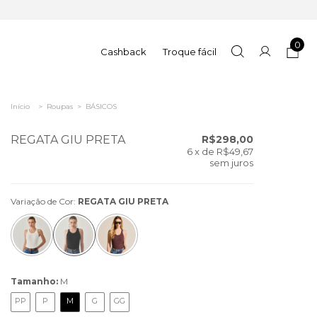
0
Cashback
Troque fácil
Início
>
Roupas
>
BÁSICOS
REGATA GIU PRETA
R$298,00
6
x de
R$49,67
sem juros
Variação de Cor:
REGATA GIU PRETA
Tamanho:
M
PP
P
M
G
GG