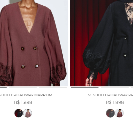
STIDO BROADWAY MARROM
VESTIDO BROADWAY P
R$ 1.898
R$ 1.898