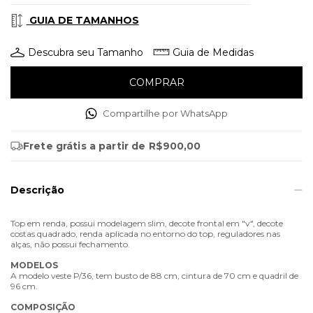
GUIA DE TAMANHOS
Descubra seu Tamanho
Guia de Medidas
Compartilhe por WhatsApp
Frete grátis
a partir de
R$900,00
Descrição
Top em renda, possui modelagem slim, decote frontal em "v", decote
costas quadrado, renda aplicada no entorno do top, reguladores nas
alças, não possui fechamento.
MODELOS
A modelo veste P/36, tem busto de 88 cm, cintura de 70 cm e quadril de
96 cm.
COMPOSIÇÃO