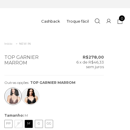
0
Cashback
Troque fácil
Início
>
NEW IN
TOP GARNIER
R$278,00
6
x de
R$46,33
MARROM
sem juros
Outras opções:
TOP GARNIER MARROM
Tamanho:
M
PP
P
M
G
GG