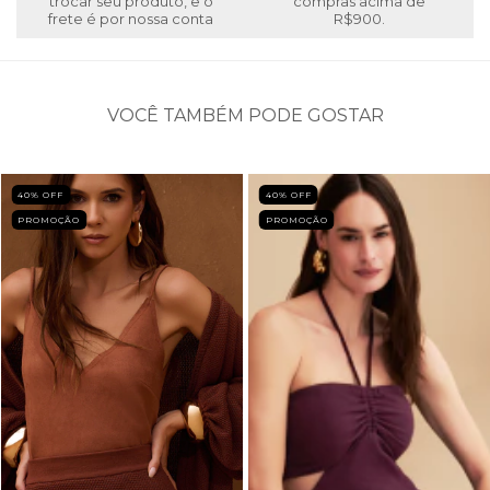
trocar seu produto, e o
compras acima de
frete é por nossa conta
R$900.
VOCÊ TAMBÉM PODE GOSTAR
40
% OFF
40
% OFF
PROMOÇÃO
PROMOÇÃO