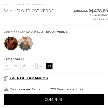
Início
>
Roupas
>
CONJUNTOS
SAIA HELO TRICOT VERDE
R$478,80
R$798,00
6
x de
R$79,80
sem juros
Variante de Cor:
SAIA HELO TRICOT VERDE
Tamanho:
44
34
36
38
40
42
44
GUIA DE TAMANHOS
Descubra seu Tamanho
Guia de Medidas