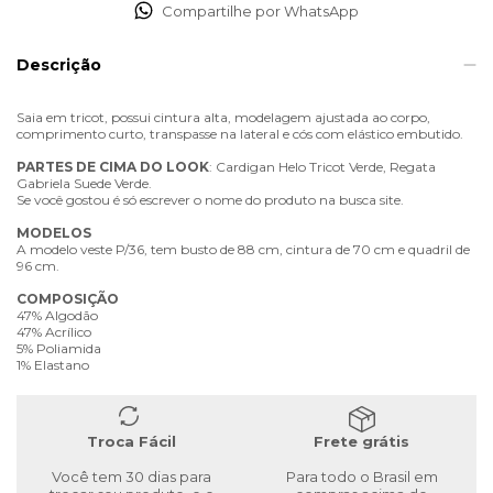
Compartilhe por WhatsApp
Descrição
Saia em tricot, possui cintura alta, modelagem ajustada ao corpo,
comprimento curto, transpasse na lateral e cós com elástico embutido.
PARTES
DE
CIMA
DO
LOOK
: Cardigan Helo Tricot Verde, Regata
Gabriela Suede Verde.
Se você gostou é só escrever o nome do produto na busca site.
MODELOS
A modelo veste P/36, tem busto de 88 cm, cintura de 70 cm e quadril de
96 cm.
COMPOSIÇÃO
47% Algodão
47% Acrílico
5% Poliamida
1% Elastano
Troca Fácil
Frete grátis
Você tem 30 dias para
Para todo o Brasil em