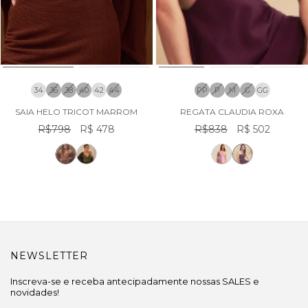
34
36
38
40
42
44
PP
P
M
G
GG
SAIA HELO TRICOT MARROM
REGATA CLAUDIA ROXA
R$798
R$ 478
R$838
R$ 502
NEWSLETTER
Inscreva-se e receba antecipadamente nossas SALES e
novidades!