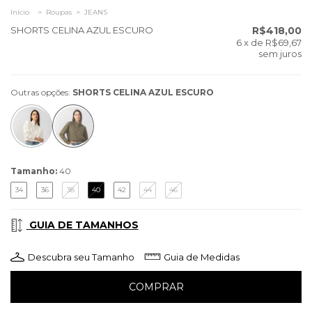
Início
>
Roupas
>
JEANS
SHORTS CELINA AZUL ESCURO
R$418,00
6
x de
R$69,67
sem juros
Outras opções:
SHORTS CELINA AZUL ESCURO
Tamanho:
40
34
36
38
40
42
44
46
GUIA DE TAMANHOS
Descubra seu Tamanho
Guia de Medidas