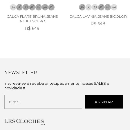
34
36
38
40
42
44
46
34
36
38
40
42
44
CALÇA FLARE BRUNA JEANS
CALÇA LAVINIA JEANS BICOLOR
AZUL ESCURO
R$ 648
R$ 649
NEWSLETTER
Inscreva-se e receba antecipadamente nossas SALES e
novidades!