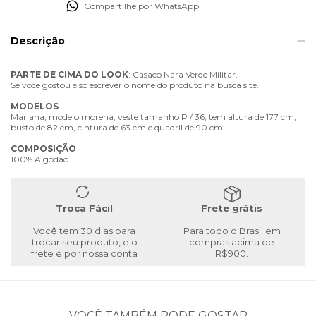
Compartilhe por WhatsApp
Descrição
PARTE
DE
CIMA
DO
LOOK
: Casaco Nara Verde Militar.
Se você gostou é só escrever o nome do produto na busca site.
MODELOS
Mariana, modelo morena, veste tamanho P / 36, tem altura de 177 cm,
busto de 82 cm, cintura de 63 cm e quadril de 90 cm.
COMPOSIÇÃO
100% Algodão
Troca Fácil
Frete grátis
Você tem 30 dias para
Para todo o Brasil em
trocar seu produto, e o
compras acima de
frete é por nossa conta
R$900.
VOCÊ TAMBÉM PODE GOSTAR