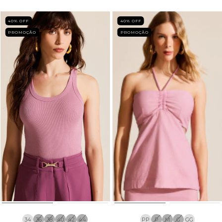
40
% OFF
40
% OFF
PROMOÇÃO
PROMOÇÃO
34
36
38
40
42
44
PP
P
M
G
GG