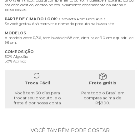
Shorts em tricot, possui comprimento curto, modelagem solta ao corpo,
cós com elástico, cordão no cós, aviamento contrastante na lateral e
bolso costas.
PARTE
DE
CIMA
DO
LOOK
: Camiseta Polo Fiore Aveia.
Se você gostou é só escrever o nome do produto na busca site.
MODELOS
A modelo veste P/36, tem busto de 88 cm, cintura de 70 cm e quadril de
96 cm.
COMPOSIÇÃO
50% Algodão
50% Acrílico
Troca Fácil
Frete grátis
Você tem 30 dias para
Para todo o Brasil em
trocar seu produto, e o
compras acima de
frete é por nossa conta
R$900.
VOCÊ TAMBÉM PODE GOSTAR