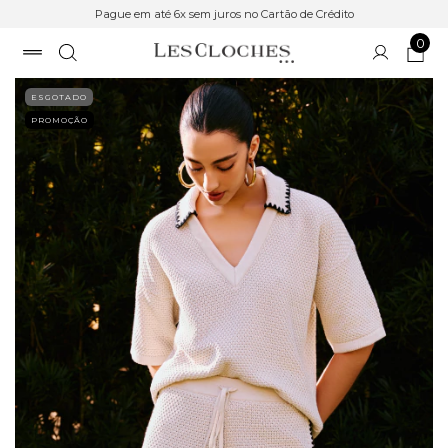
Pague em até 6x sem juros no Cartão de Crédito
0
ESGOTADO
PROMOÇÃO