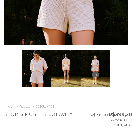
+2
Início
>
Roupas
>
CONJUNTOS
SHORTS FIORE TRICOT AVEIA
R$399,20
R$998,00
6
x de
R$66,53
sem juros