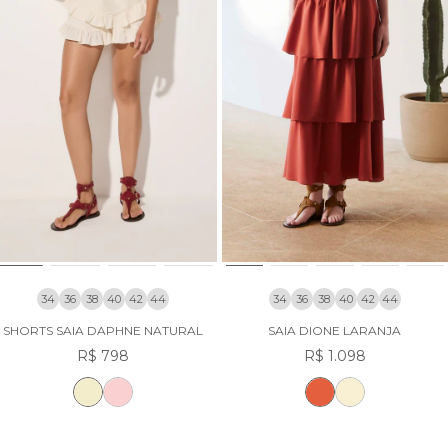
34
36
38
40
42
44
34
36
38
40
42
44
SHORTS SAIA DAPHNE NATURAL
SAIA DIONE LARANJA
R$ 798
R$ 1.098