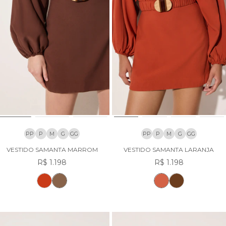
PP
P
M
G
GG
PP
P
M
G
GG
VESTIDO SAMANTA MARROM
VESTIDO SAMANTA LARANJA
R$ 1.198
R$ 1.198