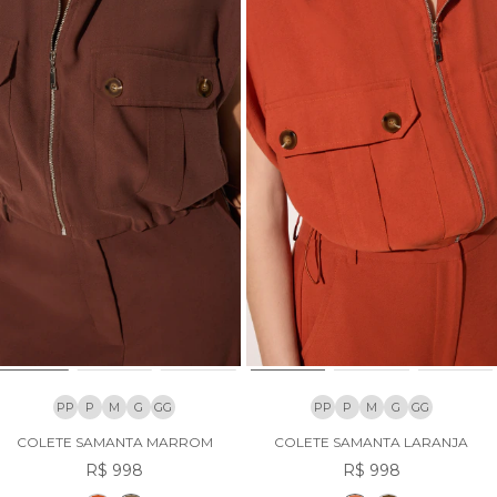
PP
P
M
G
GG
PP
P
M
G
GG
COLETE SAMANTA MARROM
COLETE SAMANTA LARANJA
R$ 998
R$ 998