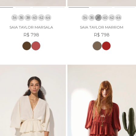
34
36
38
40
42
44
34
36
38
40
42
44
SAIA TAYLOR MARSALA
SAIA TAYLOR MARROM
R$ 798
R$ 798