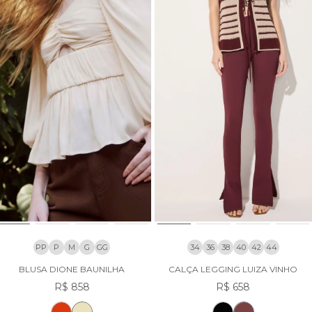
PP
P
M
G
GG
34
36
38
40
42
44
BLUSA DIONE BAUNILHA
CALÇA LEGGING LUIZA VINHO
R$ 858
R$ 658