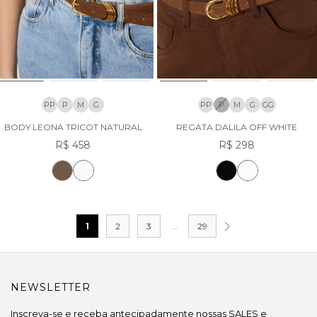
PP
P
M
G
PP
P
M
G
GG
BODY LEONA TRICOT NATURAL
REGATA DALILA OFF WHITE
R$ 458
R$ 298
1
2
3
...
29
NEWSLETTER
Inscreva-se e receba antecipadamente nossas SALES e