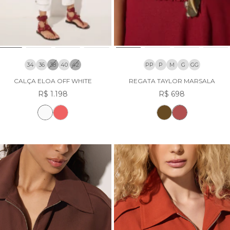
34
36
38
40
42
PP
P
M
G
GG
CALÇA ELOA OFF WHITE
REGATA TAYLOR MARSALA
R$ 1.198
R$ 698