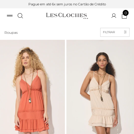
15% Cashback | 6x sem juros | Frete Grátis acima de R$ 900
0
Início
Roupas
FILTRAR