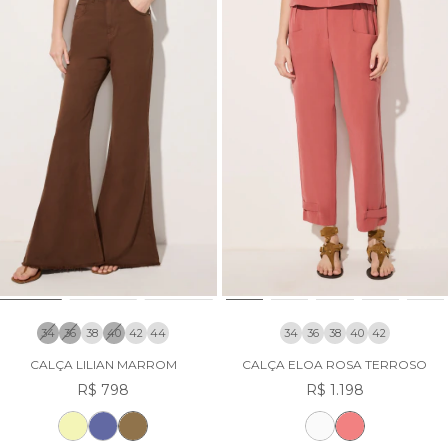
34
36
38
40
42
44
34
36
38
40
42
CALÇA LILIAN MARROM
CALÇA ELOA ROSA TERROSO
R$ 798
R$ 1.198