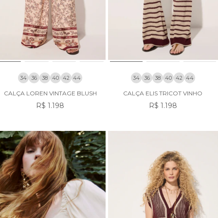
34
36
38
40
42
44
34
36
38
40
42
44
CALÇA LOREN VINTAGE BLUSH
CALÇA ELIS TRICOT VINHO
R$ 1.198
R$ 1.198