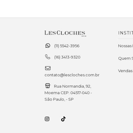
INSTI
(11) 5542-3956
Nossas 
(16) 3413-9320
Quem 
Vendas
contato@lescloches.com.br
Rua Normandia, 92,
Moema CEP: 04517-040 -
São Paulo, - SP