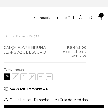
0
Cashback
Troque fácil
Início
>
Roupas
>
CALÇAS
CALÇA FLARE BRUNA
R$ 649,00
6
x de
R$108,17
JEANS AZUL ESCURO
sem juros
Tamanho:
34
34
36
38
40
42
44
GUIA DE TAMANHOS
Descubra seu Tamanho
Guia de Medidas