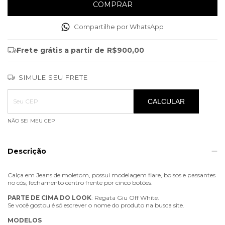
Compartilhe por WhatsApp
Frete grátis
a partir de
R$900,00
SIMULE SEU FRETE
Entregas para o CEP:
ALTERAR CEP
CALCULAR
NÃO SEI MEU CEP
Descrição
Calça em Jeans de moletom, possui modelagem flare, bolsos e passantes
no cós; fechamento centro frente por cinco botões.
PARTE
DE
CIMA
DO
LOOK
: Regata Giu Off White.
Se você gostou é só escrever o nome do produto na busca site.
MODELOS