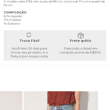
A modelo veste P/36, tem busto de 88 cm, cintura de 70 cm e quadril de
96 cm.
COMPOSIÇÃO
82% Algodão
17% Poliéster
1% Elastano
Troca Fácil
Frete grátis
Você tem 30 dias para
Para todo o Brasil em
trocar seu produto, e o
compras acima de R$900.
frete é por nossa conta