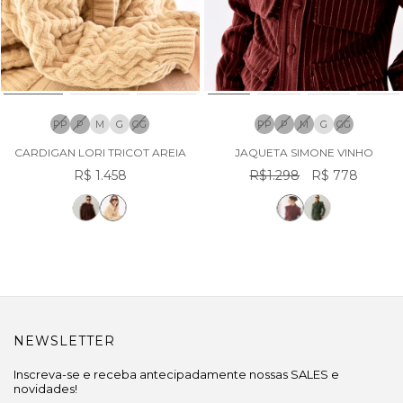
PP
P
M
G
GG
PP
P
M
G
GG
CARDIGAN LORI TRICOT AREIA
JAQUETA SIMONE VINHO
R$ 1.458
R$1.298
R$ 778
NEWSLETTER
Inscreva-se e receba antecipadamente nossas SALES e
novidades!