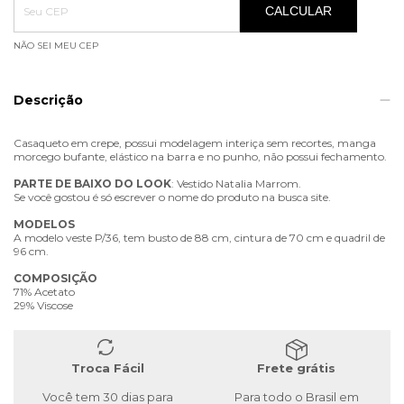
CALCULAR
NÃO SEI MEU CEP
Descrição
Casaqueto em crepe, possui modelagem interiça sem recortes, manga
morcego bufante, elástico na barra e no punho, não possui fechamento.
PARTE
DE
BAIXO
DO
LOOK
: Vestido Natalia Marrom.
Se você gostou é só escrever o nome do produto na busca site.
MODELOS
A modelo veste P/36, tem busto de 88 cm, cintura de 70 cm e quadril de
96 cm.
COMPOSIÇÃO
71% Acetato
29% Viscose
Troca Fácil
Frete grátis
Você tem 30 dias para
Para todo o Brasil em