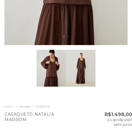
Início
>
Roupas
>
CASACOS
CASAQUETO NATALIA
R$1.498,00
MARROM
6
x de
R$249,67
sem juros