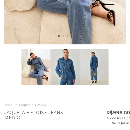
+2
Início
>
Roupas
>
CASACOS
JAQUETA HELOISE JEANS
R$998,00
MEDIO
6
x de
R$166,33
sem juros