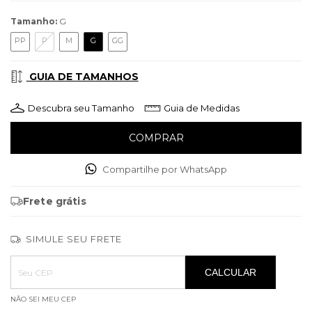
Tamanho:
G
PP
P
M
G
GG
GUIA DE TAMANHOS
Descubra seu Tamanho
Guia de Medidas
Compartilhe por WhatsApp
Frete grátis
SIMULE SEU FRETE
Entregas para o CEP:
ALTERAR CEP
CALCULAR
NÃO SEI MEU CEP