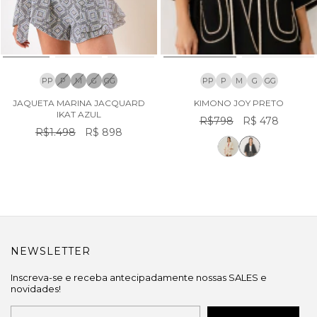
PP
P
M
G
GG
PP
P
M
G
GG
JAQUETA MARINA JACQUARD
KIMONO JOY PRETO
IKAT AZUL
R$798
R$ 478
R$1.498
R$ 898
NEWSLETTER
Inscreva-se e receba antecipadamente nossas SALES e
novidades!