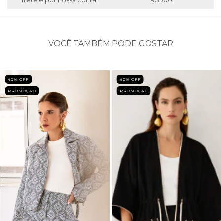
frete é por nossa conta
R$900.
VOCÊ TAMBÉM PODE GOSTAR
40
% OFF
40
% OFF
PROMOÇÃO
PROMOÇÃO