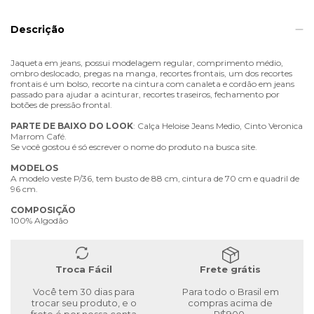
Descrição
Jaqueta em jeans, possui modelagem regular, comprimento médio,
ombro deslocado, pregas na manga, recortes frontais, um dos recortes
frontais é um bolso, recorte na cintura com canaleta e cordão em jeans
passado para ajudar a acinturar, recortes traseiros, fechamento por
botões de pressão frontal.
PARTE
DE
BAIXO
DO
LOOK
: Calça Heloise Jeans Medio, Cinto Veronica
Marrom Café.
Se você gostou é só escrever o nome do produto na busca site.
MODELOS
A modelo veste P/36, tem busto de 88 cm, cintura de 70 cm e quadril de
96 cm.
COMPOSIÇÃO
100% Algodão
Troca Fácil
Frete grátis
Você tem 30 dias para
Para todo o Brasil em
trocar seu produto, e o
compras acima de