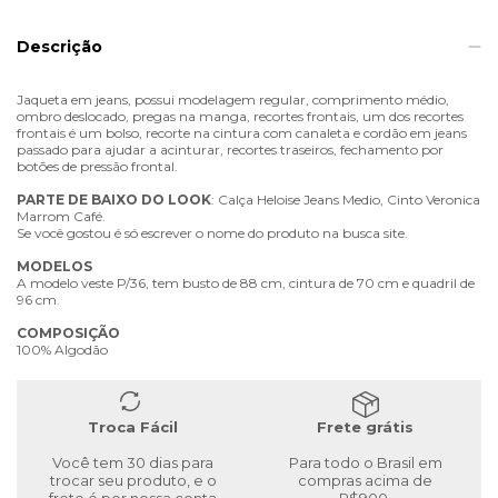
Descrição
Jaqueta em jeans, possui modelagem regular, comprimento médio,
ombro deslocado, pregas na manga, recortes frontais, um dos recortes
frontais é um bolso, recorte na cintura com canaleta e cordão em jeans
passado para ajudar a acinturar, recortes traseiros, fechamento por
botões de pressão frontal.
PARTE
DE
BAIXO
DO
LOOK
: Calça Heloise Jeans Medio, Cinto Veronica
Marrom Café.
Se você gostou é só escrever o nome do produto na busca site.
MODELOS
A modelo veste P/36, tem busto de 88 cm, cintura de 70 cm e quadril de
96 cm.
COMPOSIÇÃO
100% Algodão
Troca Fácil
Frete grátis
Você tem 30 dias para
Para todo o Brasil em
trocar seu produto, e o
compras acima de