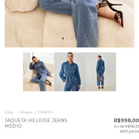
+2
Início
>
Roupas
>
CASACOS
JAQUETA HELOISE JEANS
R$998,00
MEDIO
6
x de
R$166,33
sem juros