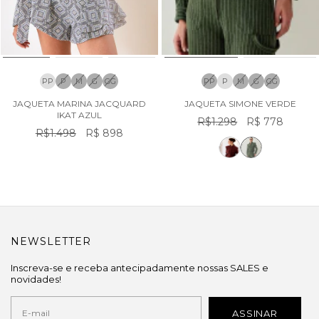
PP
P
M
G
GG
PP
P
M
G
GG
JAQUETA MARINA JACQUARD
JAQUETA SIMONE VERDE
IKAT AZUL
R$1.298
R$ 778
R$1.498
R$ 898
NEWSLETTER
Inscreva-se e receba antecipadamente nossas SALES e
novidades!