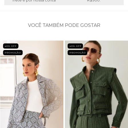
frete é por nossa conta
R$900.
VOCÊ TAMBÉM PODE GOSTAR
40
% OFF
40
% OFF
PROMOÇÃO
PROMOÇÃO