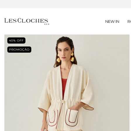
NEW IN
R
40
% OFF
PROMOÇÃO