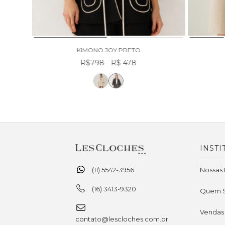
KIMONO JOY PRETO
R$798
R$ 478
INSTI
(11) 5542-3956
Nossas 
(16) 3413-9320
Quem 
Vendas
contato@lescloches.com.br