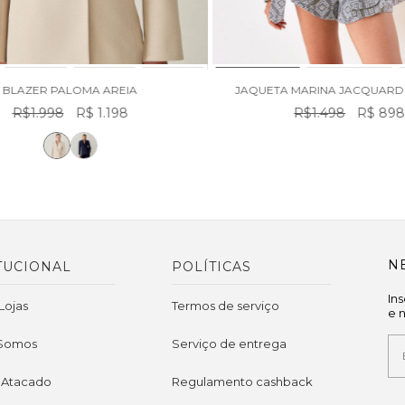
BLAZER PALOMA AREIA
JAQUETA MARINA JACQUARD 
R$1.998
R$ 1.198
R$1.498
R$ 89
N
TUCIONAL
POLÍTICAS
In
Lojas
Termos de serviço
e 
Somos
Serviço de entrega
 Atacado
Regulamento cashback