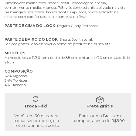
Kimono em malha texturizada, possui modelagem ampla,
comprimento médio, mangas 7/8, viés contrastante aplivado na vista,
na manga e nos bolsos, bolsos frontais apliacos, rolote aplicado na
cintura com cordão passado e ponteira no final.
PARTE
DE
CIMA
DO
LOOK
: Regata Cindy Terracota.
PARTE
DE
BAIXO
DO
LOOK
: Shorts Joy Natural.
Se você gostou é só escrever o nome do produto na busca site.
MODELOS
A modelo veste P/36, tem busto de 88 cm, cintura de 70 cm e quadril de
96 cm.
COMPOSIÇÃO
62% Algodão
34% Poliéster
4% Elastano
Troca Fácil
Frete grátis
Você tem 30 dias para
Para todo o Brasil em
trocar seu produto, e o
compras acima de R$900.
frete é por nossa conta