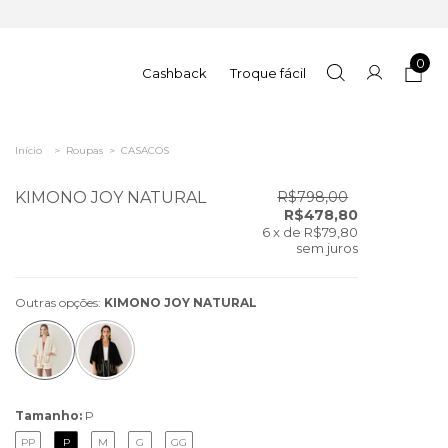
0
Cashback
Troque fácil
Início
>
Roupas
>
CASACOS
KIMONO JOY NATURAL
R$798,00
R$478,80
6
x de
R$79,80
sem juros
Outras opções:
KIMONO JOY NATURAL
Tamanho:
P
PP
P
M
G
GG