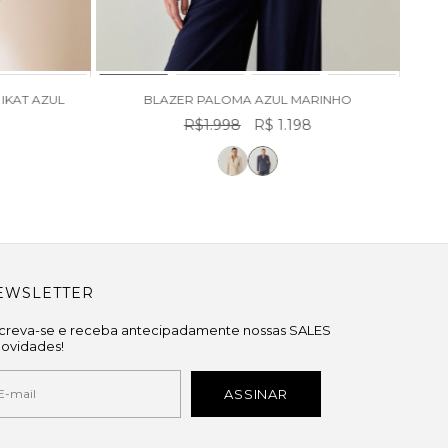
IKAT AZUL
BLAZER PALOMA AZUL MARINHO
8
R$1.998
R$ 1.198
EWSLETTER
screva-se e receba antecipadamente nossas SALES
novidades!