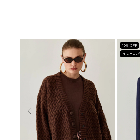
40
% OFF
PROMOÇ