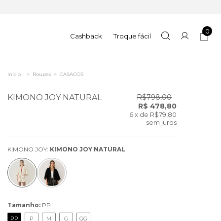
0
Cashback
Troque fácil
Início
>
Roupas
>
CASACOS
KIMONO JOY NATURAL
R$798,00
R$ 478,80
6
x de
R$79,80
sem juros
KIMONO JOY:
KIMONO JOY NATURAL
Tamanho:
PP
PP
P
M
G
GG