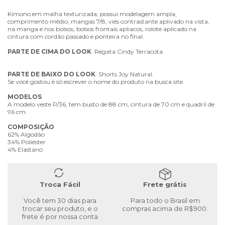
Kimono em malha texturizada, possui modelagem ampla,
comprimento médio, mangas 7/8, viés contrastante aplivado na vista,
na manga e nos bolsos, bolsos frontais apliacos, rolote aplicado na
cintura com cordão passado e ponteira no final.
PARTE
DE
CIMA
DO
LOOK
: Regata Cindy Terracota.
PARTE
DE
BAIXO
DO
LOOK
: Shorts Joy Natural.
Se você gostou é só escrever o nome do produto na busca site.
MODELOS
A modelo veste P/36, tem busto de 88 cm, cintura de 70 cm e quadril de
96 cm.
COMPOSIÇÃO
62% Algodão
34% Poliéster
4% Elastano
Troca Fácil
Frete grátis
Você tem 30 dias para
Para todo o Brasil em
trocar seu produto, e o
compras acima de R$900.
frete é por nossa conta