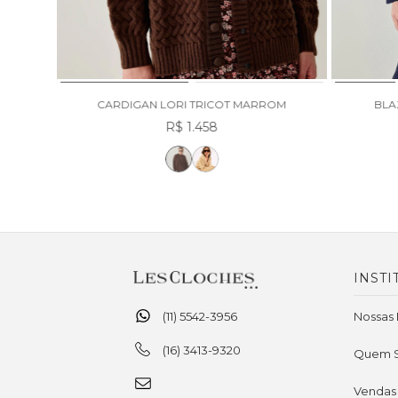
 AZUL
CARDIGAN LORI TRICOT MARROM
BLA
R$ 1.458
INSTI
(11) 5542-3956
Nossas 
(16) 3413-9320
Quem 
Vendas