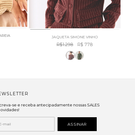
AREIA
JAQUETA SIMONE VINHO
R$1.298
R$ 778
EWSLETTER
screva-se e receba antecipadamente nossas SALES
novidades!