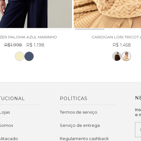
ZER PALOMA AZUL MARINHO
CARDIGAN LORI TRICOT 
R$1.998
R$ 1.198
R$ 1.458
N
TUCIONAL
POLÍTICAS
In
Lojas
Termos de serviço
e 
Somos
Serviço de entrega
 Atacado
Regulamento cashback