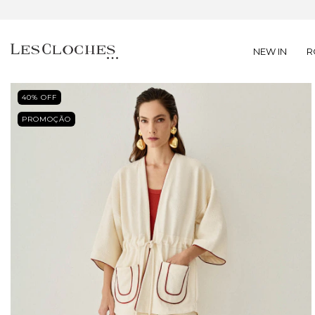
NEW IN
R
40
% OFF
PROMOÇÃO