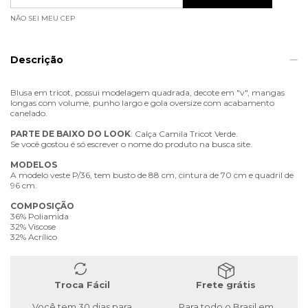
NÃO SEI MEU CEP
Descrição
Blusa em tricot, possui modelagem quadrada, decote em "v", mangas
longas com volume, punho largo e gola oversize com acabamento
canelado.
PARTE
DE
BAIXO
DO
LOOK
: Calça Camila Tricot Verde.
Se você gostou é só escrever o nome do produto na busca site.
MODELOS
A modelo veste P/36, tem busto de 88 cm, cintura de 70 cm e quadril de
96 cm.
COMPOSIÇÃO
36% Poliamida
32% Viscose
32% Acrílico
Troca Fácil
Frete grátis
Você tem 30 dias para
Para todo o Brasil em