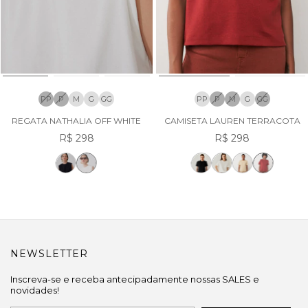
PP
P
M
G
GG
PP
P
M
G
GG
REGATA NATHALIA OFF WHITE
CAMISETA LAUREN TERRACOTA
R$ 298
R$ 298
NEWSLETTER
Inscreva-se e receba antecipadamente nossas SALES e
novidades!