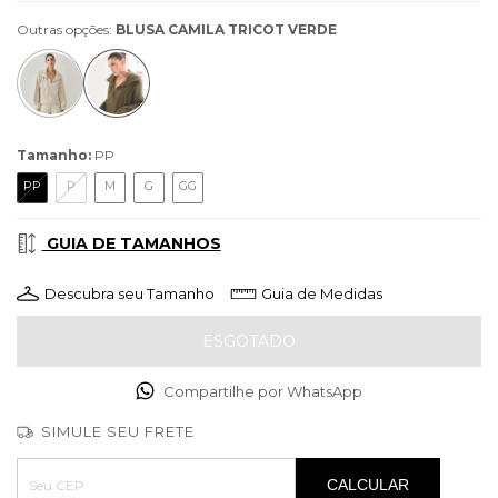
Outras opções:
BLUSA CAMILA TRICOT VERDE
Tamanho:
PP
PP
P
M
G
GG
GUIA DE TAMANHOS
Descubra seu Tamanho
Guia de Medidas
Compartilhe por WhatsApp
SIMULE SEU FRETE
Entregas para o CEP:
ALTERAR CEP
CALCULAR