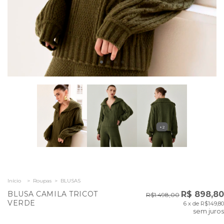
+2
Início
>
Roupas
>
BLUSAS
BLUSA CAMILA TRICOT
R$ 898,80
R$1.498,00
VERDE
6
x de
R$149,80
sem juros