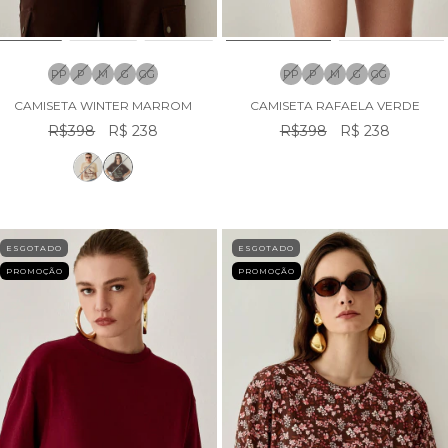
PP
P
M
G
GG
PP
P
M
G
GG
CAMISETA WINTER MARROM
CAMISETA RAFAELA VERDE
R$398
R$ 238
R$398
R$ 238
ESGOTADO
ESGOTADO
PROMOÇÃO
PROMOÇÃO