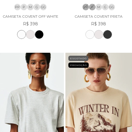
PP
P
M
G
GG
PP
P
M
G
GG
CAMISETA COVENT OFF WHITE
CAMISETA COVENT PRETA
R$ 398
R$ 398
ESGOTADO
PROMOÇÃO