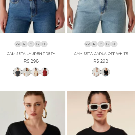
PP
P
M
G
GG
PP
P
M
G
GG
CAMISETA LAUREN PRETA
CAMISETA CARLA OFF WHITE
R$ 298
R$ 298