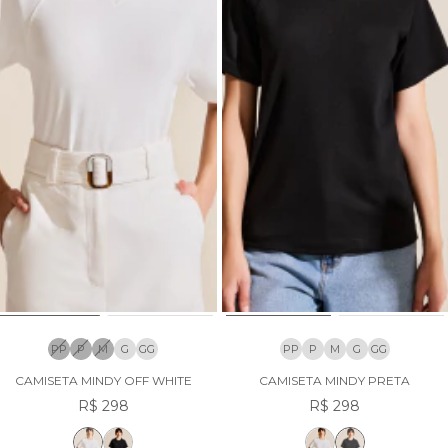
PP
P
M
G
GG
PP
P
M
G
GG
CAMISETA MINDY OFF WHITE
CAMISETA MINDY PRETA
R$ 298
R$ 298