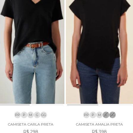
PP
P
M
G
GG
PP
P
M
G
GG
CAMISETA CARLA PRETA
CAMISETA AMALIA PRETA
R$ 298
R$ 398