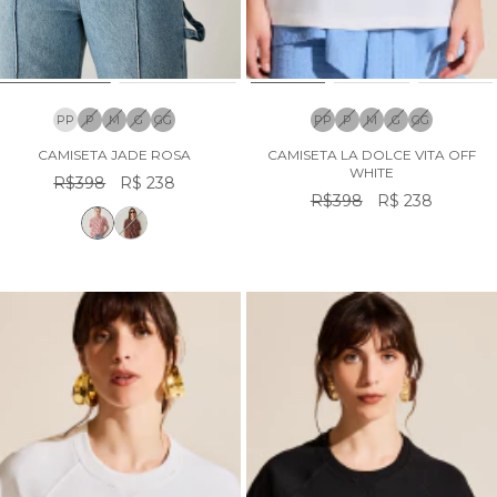
PP
P
M
G
GG
PP
P
M
G
GG
CAMISETA JADE ROSA
CAMISETA LA DOLCE VITA OFF
WHITE
R$398
R$ 238
R$398
R$ 238