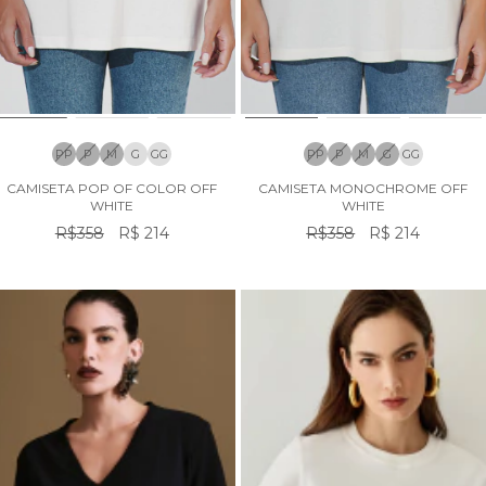
PP
P
M
G
GG
PP
P
M
G
GG
CAMISETA POP OF COLOR OFF
CAMISETA MONOCHROME OFF
WHITE
WHITE
R$358
R$ 214
R$358
R$ 214