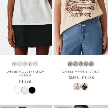
PP
P
M
G
GG
PP
P
M
G
GG
CAMISETA COVENT CINZA
CAMISETA WINTER AREIA
MESCLA
R$398
R$ 238
R$ 398