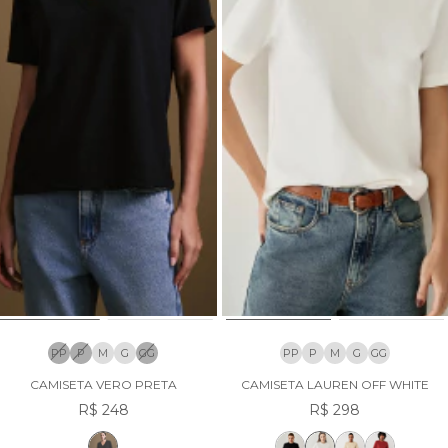
PP
P
M
G
GG
PP
P
M
G
GG
CAMISETA VERO PRETA
CAMISETA LAUREN OFF WHITE
R$ 248
R$ 298