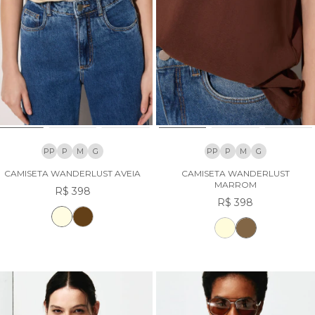
PP
P
M
G
PP
P
M
G
CAMISETA WANDERLUST AVEIA
CAMISETA WANDERLUST
MARROM
R$ 398
R$ 398