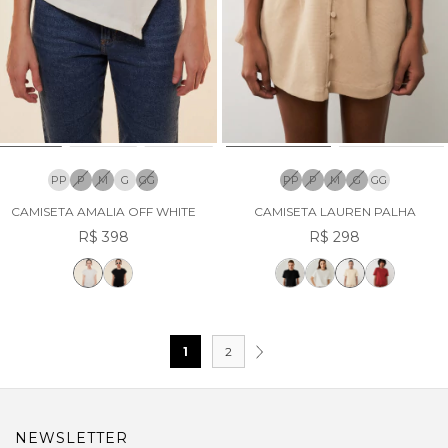
PP
P
M
G
GG
PP
P
M
G
GG
CAMISETA AMALIA OFF WHITE
CAMISETA LAUREN PALHA
R$ 398
R$ 298
1
2
NEWSLETTER