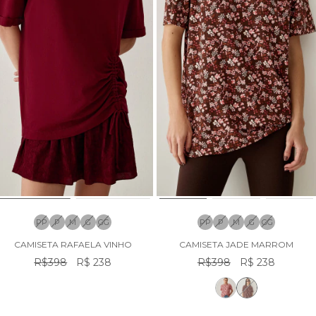
PP
P
M
G
GG
PP
P
M
G
GG
CAMISETA RAFAELA VINHO
CAMISETA JADE MARROM
R$398
R$ 238
R$398
R$ 238