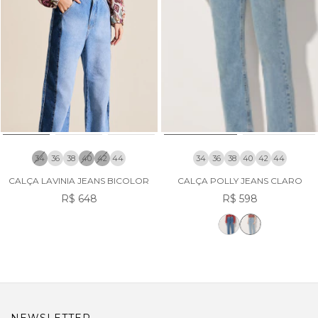
34
36
38
40
42
44
34
36
38
40
42
44
CALÇA LAVINIA JEANS BICOLOR
CALÇA POLLY JEANS CLARO
R$ 648
R$ 598
NEWSLETTER