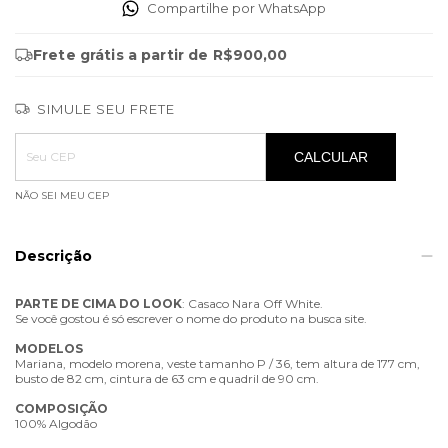
Compartilhe por WhatsApp
Frete grátis
a partir de
R$900,00
SIMULE SEU FRETE
Entregas para o CEP:
ALTERAR CEP
CALCULAR
NÃO SEI MEU CEP
Descrição
PARTE
DE
CIMA
DO
LOOK
: Casaco Nara Off White.
Se você gostou é só escrever o nome do produto na busca site.
MODELOS
Mariana, modelo morena, veste tamanho P / 36, tem altura de 177 cm,
busto de 82 cm, cintura de 63 cm e quadril de 90 cm.
COMPOSIÇÃO
100% Algodão