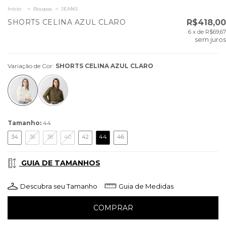
Início
>
Roupas
>
JEANS
SHORTS CELINA AZUL CLARO
R$418,00
6
x de
R$69,67
sem juros
Variação de Cor:
SHORTS CELINA AZUL CLARO
Tamanho:
44
34
36
38
40
42
44
46
GUIA DE TAMANHOS
Descubra seu Tamanho
Guia de Medidas