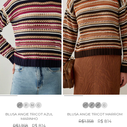
PP
P
M
G
PP
P
M
G
BLUSA ANGIE TRICOT AZUL
BLUSA ANGIE TRICOT MARROM
MARINHO
R$1.358
R$ 814
R$1.358
R$ 814