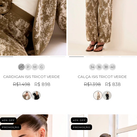
PP
P
M
G
34
36
38
40
CARDIGAN ISIS TRICOT VERDE
CALÇA ISIS TRICOT VERDE
R$1.498
R$ 898
R$1.398
R$ 838
40
% OFF
40
% OFF
PROMOÇÃO
PROMOÇÃO