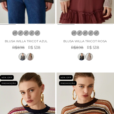
PP
P
M
G
GG
PP
P
M
G
GG
BLUSA WILLA TRICOT AZUL
BLUSA WILLA TRICOT ROSA
R$898
R$ 538
R$898
R$ 538
40
% OFF
40
% OFF
PROMOÇÃO
PROMOÇÃO