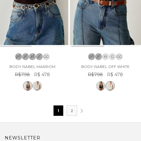
PP
P
M
G
GG
PP
P
M
G
GG
BODY ISABEL MARROM
BODY ISABEL OFF WHITE
R$798
R$ 478
R$798
R$ 478
1
2
NEWSLETTER