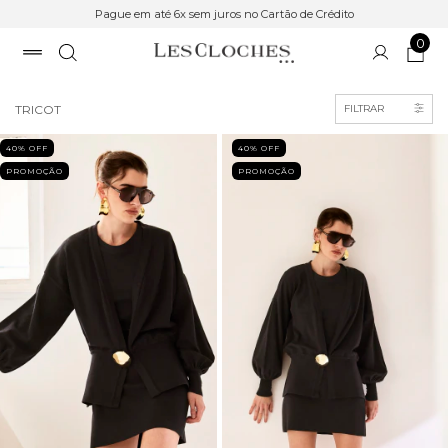
Pague em até 6x sem juros no Cartão de Crédito
0
Início
>
SALE
TRICOT
FILTRAR
40
% OFF
40
% OFF
PROMOÇÃO
PROMOÇÃO