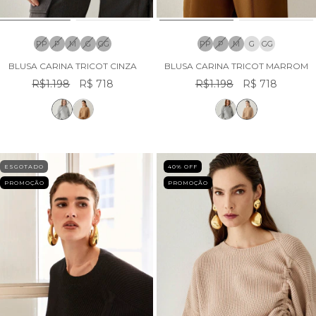
PP
P
M
G
GG
PP
P
M
G
GG
BLUSA CARINA TRICOT CINZA
BLUSA CARINA TRICOT MARROM
R$1.198
R$ 718
R$1.198
R$ 718
ESGOTADO
40
% OFF
PROMOÇÃO
PROMOÇÃO