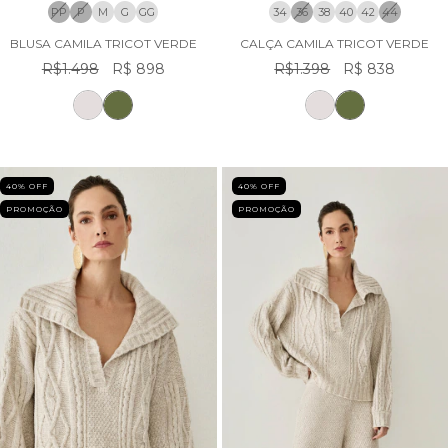
PP
P
M
G
GG
34
36
38
40
42
44
BLUSA CAMILA TRICOT VERDE
CALÇA CAMILA TRICOT VERDE
R$1.498
R$ 898
R$1.398
R$ 838
40
% OFF
40
% OFF
PROMOÇÃO
PROMOÇÃO