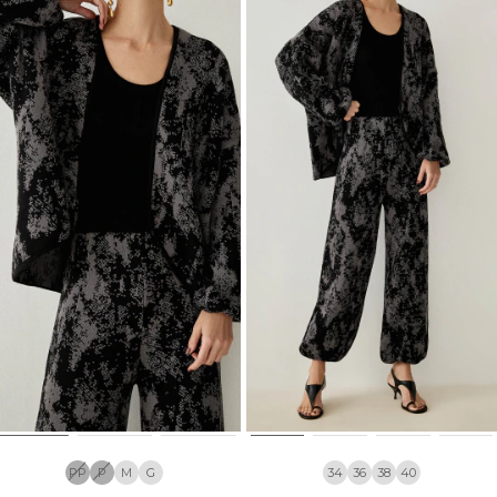
PP
P
M
G
34
36
38
40