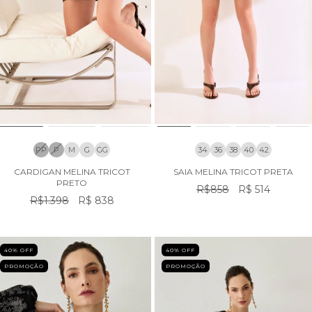
PP
P
M
G
GG
34
36
38
40
42
CARDIGAN MELINA TRICOT
SAIA MELINA TRICOT PRETA
PRETO
R$858
R$ 514
R$1.398
R$ 838
40
% OFF
40
% OFF
PROMOÇÃO
PROMOÇÃO