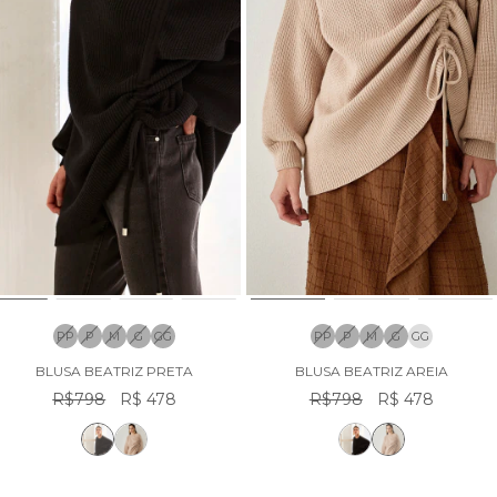
PP
P
M
G
GG
PP
P
M
G
GG
BLUSA BEATRIZ PRETA
BLUSA BEATRIZ AREIA
R$798
R$ 478
R$798
R$ 478