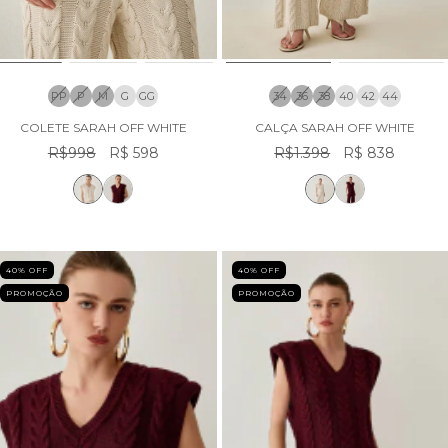
PP
P
M
G
GG
34
36
38
40
42
44
COLETE SARAH OFF WHITE
CALÇA SARAH OFF WHITE
R$998
R$ 598
R$1.398
R$ 838
40
% OFF
40
% OFF
PROMOÇÃO
PROMOÇÃO