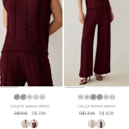
PP
P
M
G
GG
34
36
38
40
42
44
COLETE SARAH VINHO
CALÇA SARAH VINHO
R$998
R$ 598
R$1.398
R$ 838