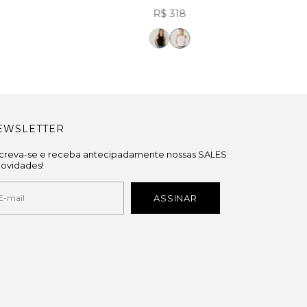
R$ 318
EWSLETTER
screva-se e receba antecipadamente nossas SALES
novidades!