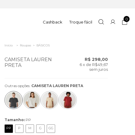
0
Cashback
Troque fácil
Início
>
Roupas
>
BÁSICOS
CAMISETA LAUREN
R$ 298,00
6
x de
R$49,67
PRETA
sem juros
Outras opções:
CAMISETA LAUREN PRETA
Tamanho:
PP
PP
P
M
G
GG