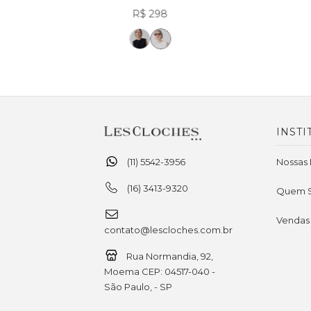
R$ 298
INSTI
(11) 5542-3956
Nossas 
(16) 3413-9320
Quem 
Vendas
contato@lescloches.com.br
Rua Normandia, 92,
Moema CEP: 04517-040 -
São Paulo, - SP