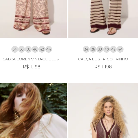
34
36
38
40
42
44
34
36
38
40
42
44
CALÇA LOREN VINTAGE BLUSH
CALÇA ELIS TRICOT VINHO
R$ 1.198
R$ 1.198