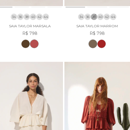
34
36
38
40
42
44
34
36
38
40
42
44
SAIA TAYLOR MARSALA
SAIA TAYLOR MARROM
R$ 798
R$ 798