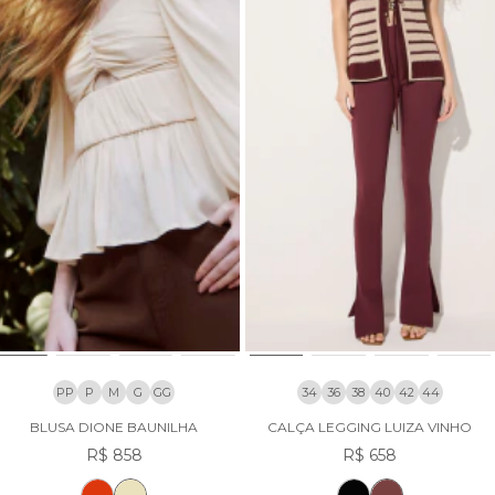
PP
P
M
G
GG
34
36
38
40
42
44
BLUSA DIONE BAUNILHA
CALÇA LEGGING LUIZA VINHO
R$ 858
R$ 658