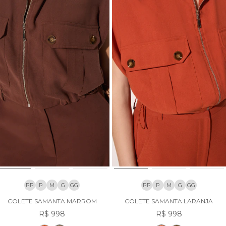
PP
P
M
G
GG
PP
P
M
G
GG
COLETE SAMANTA MARROM
COLETE SAMANTA LARANJA
R$ 998
R$ 998