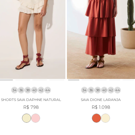
34
36
38
40
42
44
34
36
38
40
42
44
SHORTS SAIA DAPHNE NATURAL
SAIA DIONE LARANJA
R$ 798
R$ 1.098