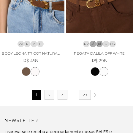
PP
P
M
G
PP
P
M
G
GG
BODY LEONA TRICOT NATURAL
REGATA DALILA OFF WHITE
R$ 458
R$ 298
1
2
3
...
29
NEWSLETTER
Inscreva-se e receba antecipadamente nossas SALES e