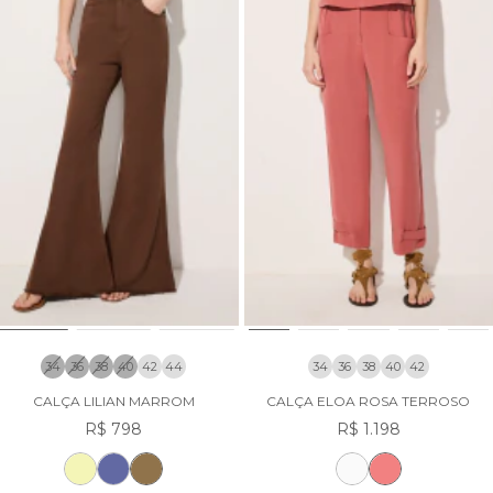
34
36
38
40
42
44
34
36
38
40
42
CALÇA LILIAN MARROM
CALÇA ELOA ROSA TERROSO
R$ 798
R$ 1.198