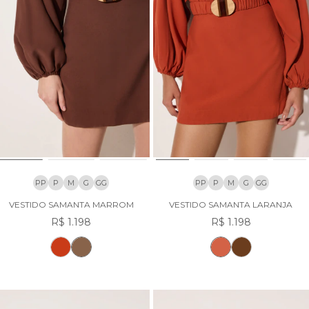
PP
P
M
G
GG
PP
P
M
G
GG
VESTIDO SAMANTA MARROM
VESTIDO SAMANTA LARANJA
R$ 1.198
R$ 1.198