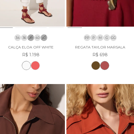
34
36
38
40
42
PP
P
M
G
GG
CALÇA ELOA OFF WHITE
REGATA TAYLOR MARSALA
R$ 1.198
R$ 698