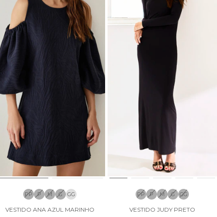
PP
P
M
G
GG
PP
P
M
G
GG
VESTIDO ANA AZUL MARINHO
VESTIDO JUDY PRETO