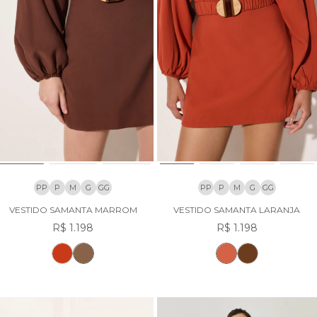
PP
P
M
G
GG
PP
P
M
G
GG
VESTIDO SAMANTA MARROM
VESTIDO SAMANTA LARANJA
R$ 1.198
R$ 1.198