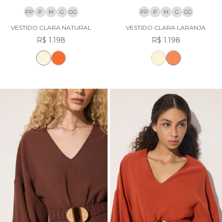
PP
P
M
G
GG
PP
P
M
G
GG
VESTIDO CLARA NATURAL
VESTIDO CLARA LARANJA
R$ 1.198
R$ 1.198