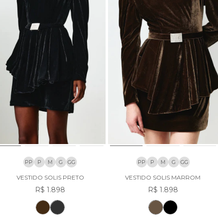
PP
P
M
G
GG
PP
P
M
G
GG
VESTIDO SOLIS PRETO
VESTIDO SOLIS MARROM
R$ 1.898
R$ 1.898