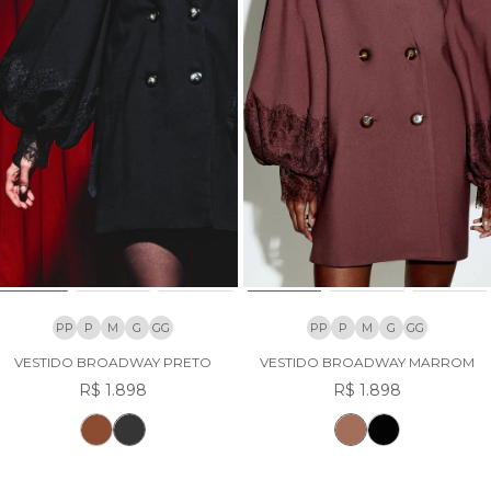
PP
P
M
G
GG
PP
P
M
G
GG
VESTIDO BROADWAY PRETO
VESTIDO BROADWAY MARROM
R$ 1.898
R$ 1.898