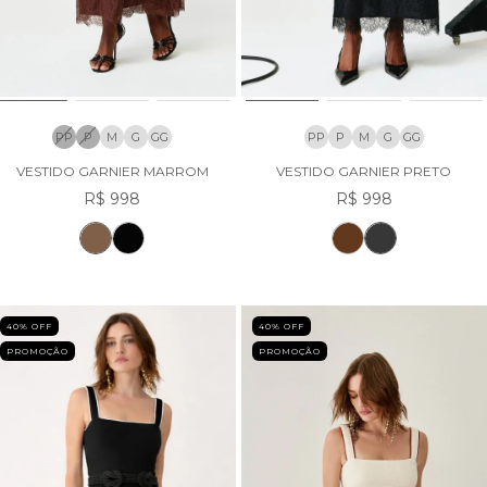
PP
P
M
G
GG
PP
P
M
G
GG
VESTIDO GARNIER MARROM
VESTIDO GARNIER PRETO
R$ 998
R$ 998
40
% OFF
40
% OFF
PROMOÇÃO
PROMOÇÃO