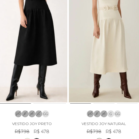
PP
P
M
G
GG
PP
P
M
G
GG
VESTIDO JOY PRETO
VESTIDO JOY NATURAL
R$798
R$ 478
R$798
R$ 478