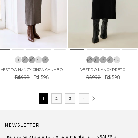
PP
P
M
G
GG
PP
P
M
G
GG
VESTIDO NANCY CINZA CHUMBO
VESTIDO NANCY PRETO
R$998
R$ 598
R$998
R$ 598
1
2
3
4
NEWSLETTER
Inscreva-se e receba antecipadamente nossas SALES e