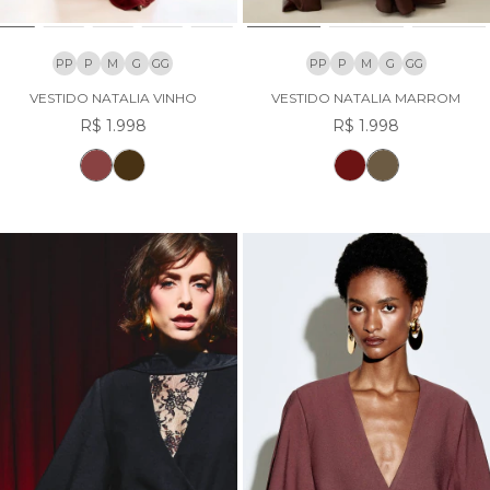
PP
P
M
G
GG
PP
P
M
G
GG
VESTIDO NATALIA VINHO
VESTIDO NATALIA MARROM
R$ 1.998
R$ 1.998