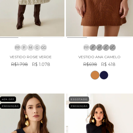
PP
P
M
G
GG
PP
P
M
G
GG
VESTIDO ROSIE VERDE
VESTIDO ANA CAMELO
R$1.798
R$ 1.078
R$698
R$ 418
40
% OFF
ESGOTADO
PROMOÇÃO
PROMOÇÃO