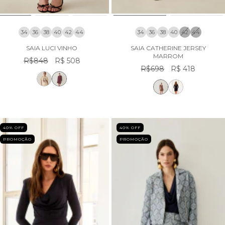
34
36
38
40
42
44
34
36
38
40
42
44
SAIA LUCI VINHO
SAIA CATHERINE JERSEY
MARROM
R$848
R$ 508
R$698
R$ 418
40
% OFF
40
% OFF
PROMOÇÃO
PROMOÇÃO