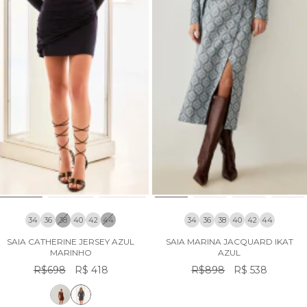
34
36
38
40
42
44
34
36
38
40
42
44
SAIA CATHERINE JERSEY AZUL
SAIA MARINA JACQUARD IKAT
MARINHO
AZUL
R$698
R$ 418
R$898
R$ 538