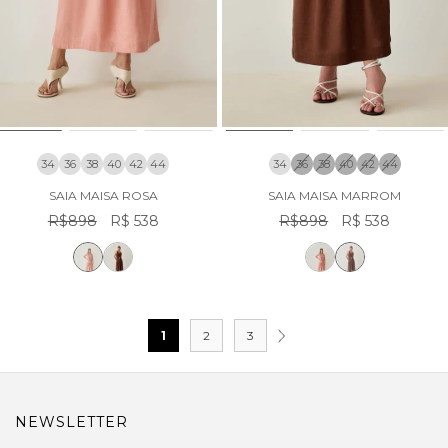
34
36
38
40
42
44
34
36
38
40
42
44
SAIA MAISA ROSA
SAIA MAISA MARROM
R$898
R$ 538
R$898
R$ 538
1
2
3
NEWSLETTER