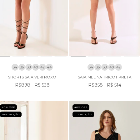
34
36
38
40
42
44
34
36
38
40
42
SHORTS SAIA VERI ROXO
SAIA MELINA TRICOT PRETA
R$898
R$ 538
R$858
R$ 514
40
% OFF
40
% OFF
PROMOÇÃO
PROMOÇÃO