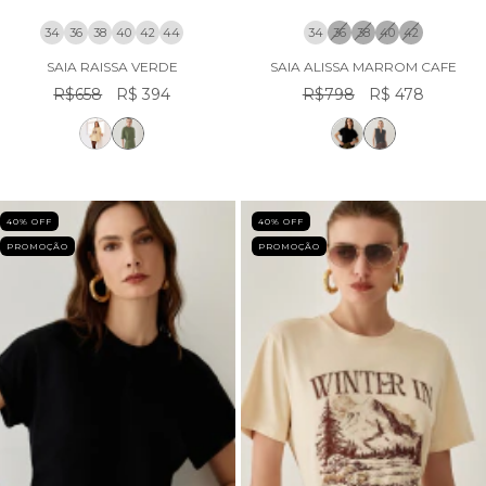
34
36
38
40
42
44
34
36
38
40
42
SAIA RAISSA VERDE
SAIA ALISSA MARROM CAFE
R$658
R$ 394
R$798
R$ 478
40
% OFF
40
% OFF
PROMOÇÃO
PROMOÇÃO