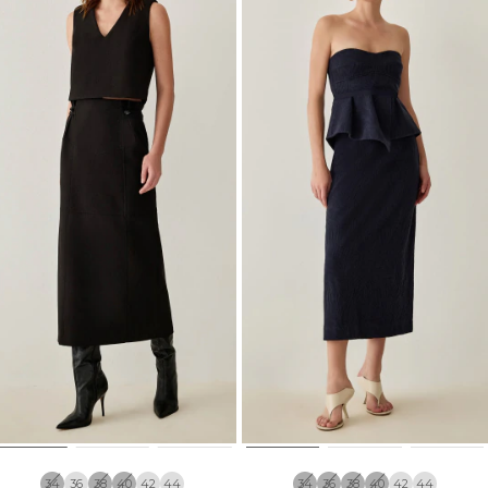
34
36
38
40
42
44
34
36
38
40
42
44