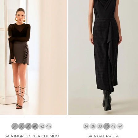
34
36
38
40
42
44
34
36
38
40
42
44
SAIA INGRID CINZA CHUMBO
SAIA GAL PRETA