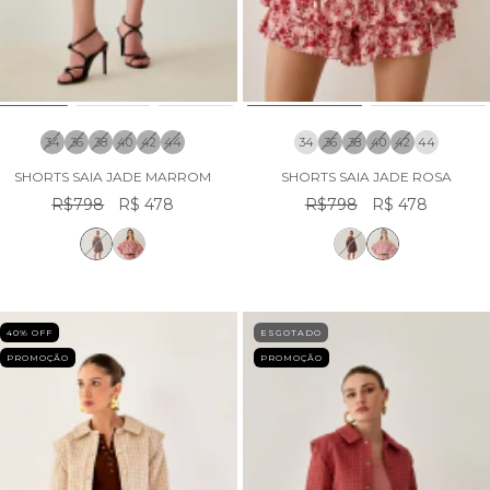
34
36
38
40
42
44
34
36
38
40
42
44
SHORTS SAIA JADE MARROM
SHORTS SAIA JADE ROSA
R$798
R$ 478
R$798
R$ 478
40
% OFF
ESGOTADO
PROMOÇÃO
PROMOÇÃO