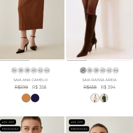
34
36
38
40
42
44
34
36
38
40
42
44
SAIA ANA CAMELO
SAIA RAISSA AREIA
R$598
R$ 358
R$658
R$ 394
40
% OFF
40
% OFF
PROMOÇÃO
PROMOÇÃO