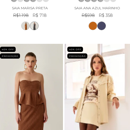
SAIA MARISA PRETA
SAIA ANA AZUL MARINHO
R$1.198
R$ 718
R$598
R$ 358
40
% OFF
40
% OFF
PROMOÇÃO
PROMOÇÃO