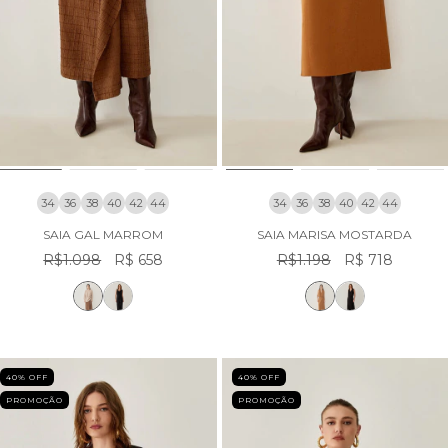
34
36
38
40
42
44
34
36
38
40
42
44
SAIA GAL MARROM
SAIA MARISA MOSTARDA
R$1.098
R$ 658
R$1.198
R$ 718
40
% OFF
40
% OFF
PROMOÇÃO
PROMOÇÃO