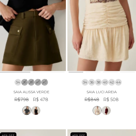
34
36
38
40
42
34
36
38
40
42
44
SAIA ALISSA VERDE
SAIA LUCI AREIA
R$798
R$ 478
R$848
R$ 508
40
% OFF
40
% OFF