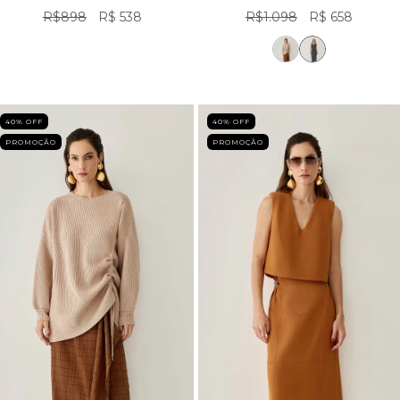
R$898
R$ 538
R$1.098
R$ 658
40
% OFF
40
% OFF
PROMOÇÃO
PROMOÇÃO