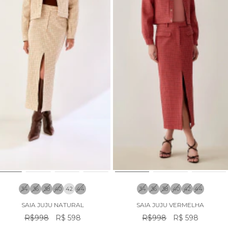
34
36
38
40
42
44
34
36
38
40
42
44
SAIA JUJU NATURAL
SAIA JUJU VERMELHA
R$998
R$ 598
R$998
R$ 598