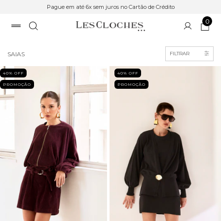
Pague em até 6x sem juros no Cartão de Crédito
0
Início
>
SALE
SAIAS
FILTRAR
40
% OFF
40
% OFF
PROMOÇÃO
PROMOÇÃO